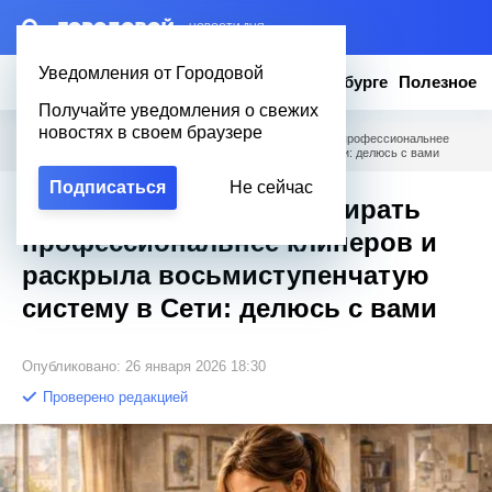
– НОВОСТИ ДНЯ
Уведомления от Городовой
Новости
Эксклюзив
Вопросы о Петербурге
Полезное
Получайте уведомления о свежих
новостях в своем браузере
Городовой
/
Полезное
/
Россиянка научилась убирать профессиональнее
клинеров и раскрыла восьмиступенчатую систему в Сети: делюсь с вами
Подписаться
Не сейчас
Россиянка научилась убирать
профессиональнее клинеров и
раскрыла восьмиступенчатую
систему в Сети: делюсь с вами
Опубликовано: 26 января 2026 18:30
Проверено редакцией