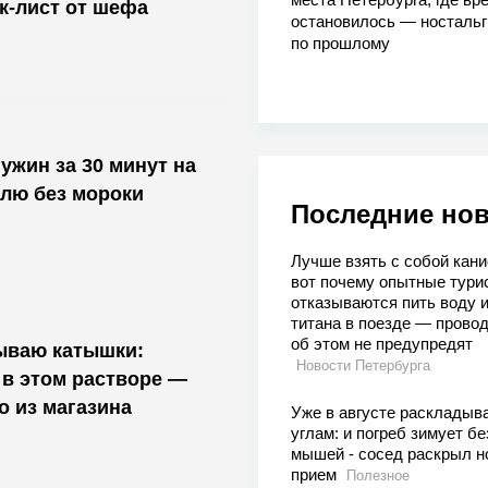
ек-лист от шефа
остановилось — носталь
по прошлому
ужин за 30 минут на
лю без мороки
Последние но
Лучше взять с собой кани
вот почему опытные тури
отказываются пить воду и
титана в поезде — прово
об этом не предупредят
ываю катышки:
Новости Петербурга
в этом растворе —
о из магазина
Уже в августе раскладыв
углам: и погреб зимует бе
мышей - сосед раскрыл н
прием
Полезное