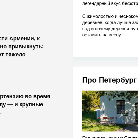
легендарный вкус бефстр
С жимолостью и чесноком
деревьев: когда лучше за
сад и почему деревья лу
оставить на весну
ти Армении, к
но привыкнуть:
ет тяжело
Про Петербург
ортензию во время
оду — и крупные
в
Где купить дачу в Санкт