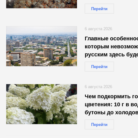
Перейти
6 августа 2026
Главные особеннос
которым невозмож
русским здесь буд
Перейти
6 августа 2026
Чем подкормить г
цветения: 10 г в в
бутоны до холодо
Перейти