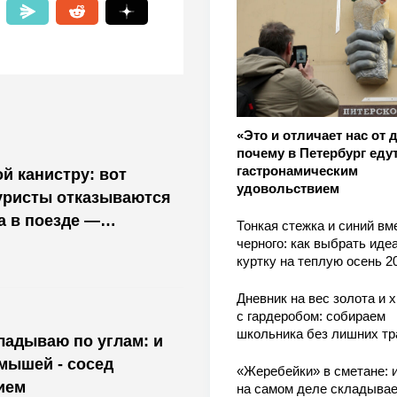
«Это и отличает нас от 
почему в Петербург едут
гастронамическим
й канистру: вот
удовольствием
уристы отказываются
а в поезде —
Тонкая стежка и синий вм
м не предупредят
черного: как выбрать ид
куртку на теплую осень 2
Дневник на вес золота и 
с гардеробом: собираем
школьника без лишних тр
кладываю по углам: и
 мышей - сосед
«Жеребейки» в сметане: и
ием
на самом деле складывае