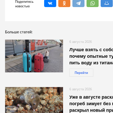
Поделитесь
новостью
Больше статей:
6 августа 2026
Лучше взять с собо
почему опытные т
пить воду из титан
проводники об это
Перейти
6 августа 2026
Уже в августе рас
погреб зимует без
раскрыл новый пр