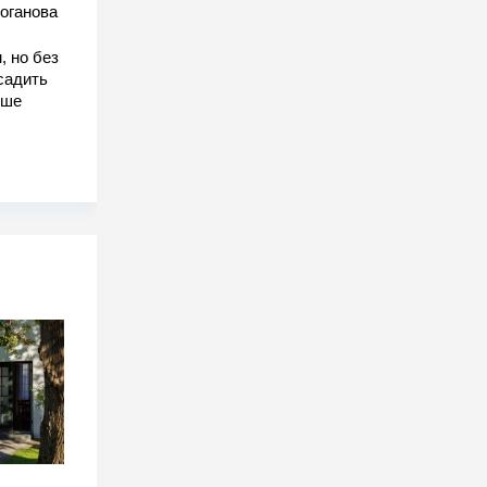
оганова
, но без
садить
чше
-