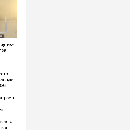
других»:
 за
есто
еальную
026
хитрости
ат
з чего
тся