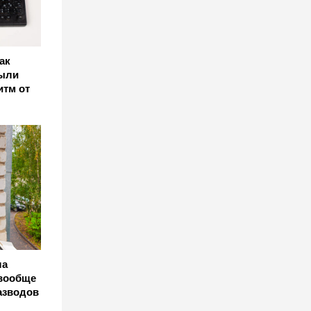
ак
пыли
итм от
ла
 вообще
разводов