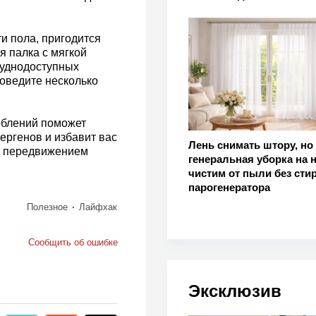
и пола, пригодится
я палка с мягкой
труднодоступных
роведите несколько
облений поможет
ергенов и избавит вас
Лень снимать штору, но
 с передвижением
генеральная уборка на н
чистим от пыли без стир
парогенератора
Полезное
Лайфхак
Сообщить об ошибке
Эксклюзив