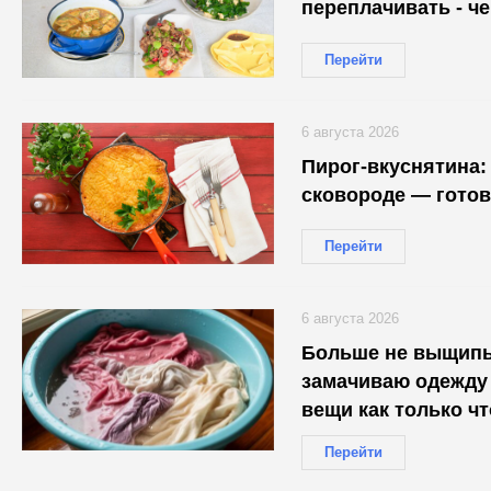
переплачивать - ч
Перейти
6 августа 2026
Пирог-вкуснятина: 
сковороде — готов
Перейти
6 августа 2026
Больше не выщип
замачиваю одежду 
вещи как только чт
Перейти