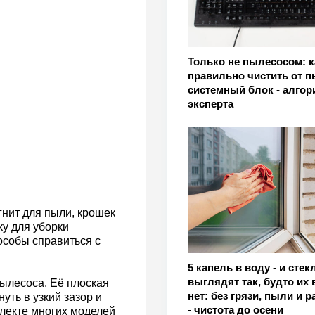
Только не пылесосом: к
правильно чистить от 
системный блок - алгор
эксперта
нит для пыли, крошек
ку для уборки
особы справиться с
5 капель в воду - и стек
выглядят так, будто их
ылесоса. Её плоская
нет: без грязи, пыли и 
уть в узкий зазор и
- чистота до осени
плекте многих моделей