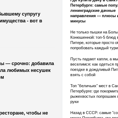
Петербурге: самые поп
ленинградские дачные
бывшему супругу
направления — плюсы 
мущества - вот в
минусы
Не только пышки на Бол
Конюшенной: топ-5 блюд 
Питере, которые просто о
попробовать каждый тури
Пусть падают капли, а м
ры — срочно: добавила
веселимся: как одеться п
поездке в дождливый Пит
асла любимых несушек
взять с собой
ем
Топ "беличьих" мест в Сан
Петербурге: где покормит
рыжехвостых попрошаек 
руки
ресторане, чтобы не
Назад в СССР: самые "со
места Петербурга, где вр