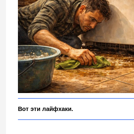
Рвать спину не нужно: 2 повара научили мыть под холо
Фото: Городовой.ру
Вот эти лайфхаки.