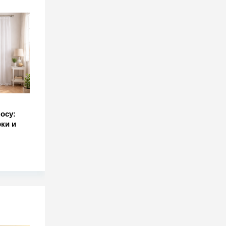
осу:
ки и