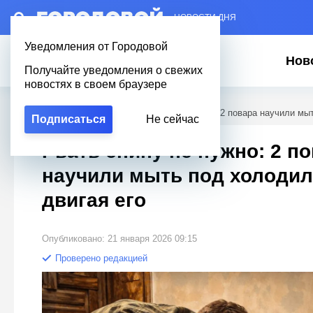
– НОВОСТИ ДНЯ
Уведомления от Городовой
Нов
Получайте уведомления о свежих
новостях в своем браузере
Городовой
/
Полезное
/
Рвать спину не нужно: 2 повара научили мы
Подписаться
Не сейчас
Рвать спину не нужно: 2 п
научили мыть под холодил
двигая его
Опубликовано: 21 января 2026 09:15
Проверено редакцией