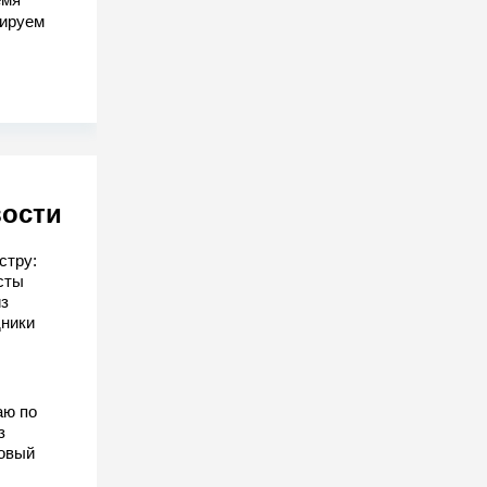
гируем
вости
стру:
сты
з
дники
аю по
з
овый