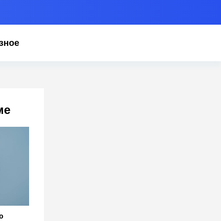
зное
ме
ю