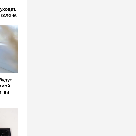
уходит,
 салона
 будут
амой
, ни