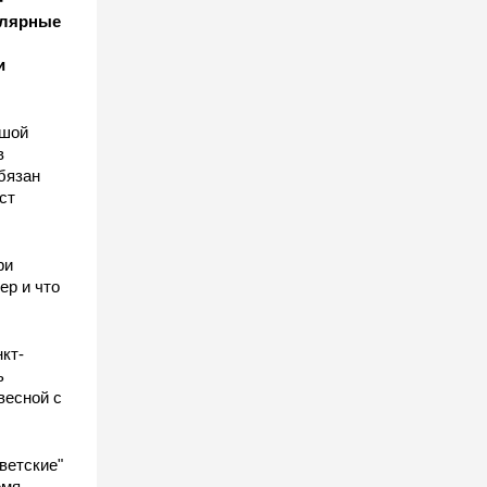
улярные
и
ьшой
в
бязан
ст
ы
ри
ер и что
кт-
ь
весной с
ветские"
емя