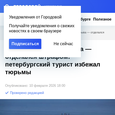
– НОВОСТИ ДНЯ
Уведомления от Городовой
Новости
Эксклюзив
Вопросы о Петербурге
Полезное
Получайте уведомления о свежих
новостях в своем браузере
Городовой
/
Новости Петербурга
/
Сбросил кошку с обрыва — отделался
штрафом: петербургский турист избежал тюрьмы
Подписаться
Не сейчас
Сбросил кошку с обрыва —
отделался штрафом:
петербургский турист избежал
тюрьмы
Опубликовано: 10 февраля 2026 18:00
Проверено редакцией