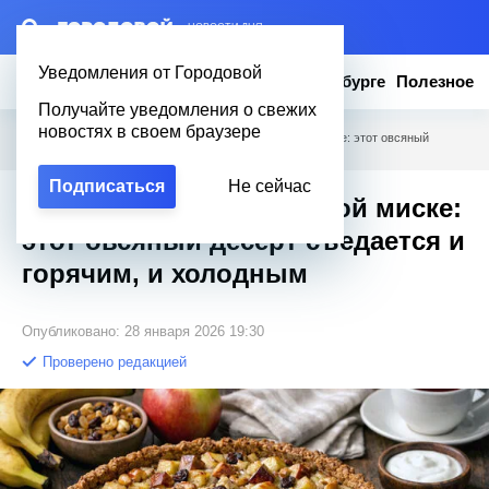
– НОВОСТИ ДНЯ
Уведомления от Городовой
Новости
Эксклюзив
Вопросы о Петербурге
Полезное
Получайте уведомления о свежих
новостях в своем браузере
Городовой
/
Полезное
/
Все манипуляции в одной миске: этот овсяный
десерт съедается и горячим, и холодным
Подписаться
Не сейчас
Все манипуляции в одной миске:
этот овсяный десерт съедается и
горячим, и холодным
Опубликовано: 28 января 2026 19:30
Проверено редакцией