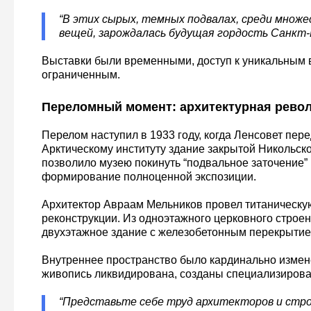
“В этих сырых, темных подвалах, среди множ
вещей, зарождалась будущая гордость Санкт-
Выставки были временными, доступ к уникальным
ограниченным.
Переломный момент: архитектурная рево
Перелом наступил в 1933 году, когда Ленсовет пе
Арктическому институту здание закрытой Никольско
позволило музею покинуть “подвальное заточение” 
формирование полноценной экспозиции.
Архитектор Авраам Мельников провел титаническу
реконструкции. Из одноэтажного церковного строе
двухэтажное здание с железобетонным перекрытие
Внутреннее пространство было кардинально измен
живопись ликвидирована, созданы специализиров
“Представьте себе труд архитекторов и стр