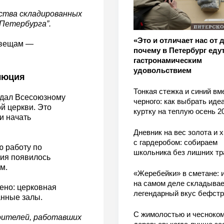
ества складированных
Петербурга”.
«Это и отличает нас от 
 вещам —
почему в Петербург едут
гастронамическим
удовольствием
люция
Тонкая стежка и синий вм
редал Всесоюзному
черного: как выбрать ид
й церкви. Это
куртку на теплую осень 2
и начать
Дневник на вес золота и 
с гардеробом: собираем
ю работу по
школьника без лишних тр
ния появилось
м.
«Жеребейки» в сметане: и
на самом деле складывае
ено: церковная
легендарный вкус бефстр
анные залы.
С жимолостью и чесноком
оителей, работавших