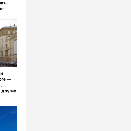
кт-
ые
ли
рге —
,
 других