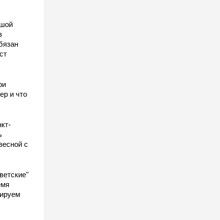
ьшой
в
бязан
ст
ы
ри
ер и что
кт-
ь
весной с
ветские"
емя
гируем