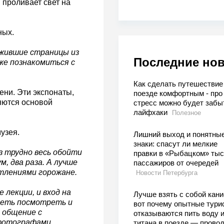
 проливает свет на
ных.
ожившие страницы из
Последние но
же познакомиться с
Как сделать путешествие
ни. Эти экспонаты,
поезде комфортным - про
яются основой
стресс можно будет забы
лайфхаки
Полезное
узея.
Лишний выход и понятны
знаки: спасут ли мелкие
з трудно весь обойти
правки в «Рыбацком» тыс
, два раза. А лучше
пассажиров от очередей
атлениями горожане.
Новости Петербурга
лекции, и вход на
Лучше взять с собой кани
спеть посмотреть и
вот почему опытные тури
е общение с
отказываются пить воду и
фотографами,
титана в поезде — прово