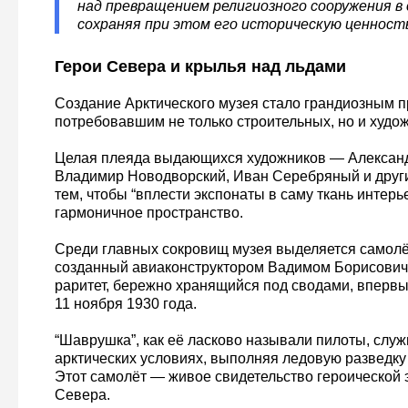
над превращением религиозного сооружения в 
сохраняя при этом его историческую ценность
Герои Севера и крылья над льдами
Создание Арктического музея стало грандиозным п
потребовавшим не только строительных, но и худо
Целая плеяда выдающихся художников — Алексан
Владимир Новодворский, Иван Серебряный и друг
тем, чтобы “вплести экспонаты в саму ткань интерь
гармоничное пространство.
Среди главных сокровищ музея выделяется самол
созданный авиаконструктором Вадимом Борисови
раритет, бережно хранящийся под сводами, впервы
11 ноября 1930 года.
“Шаврушка”, как её ласково называли пилоты, служ
арктических условиях, выполняя ледовую разведку
Этот самолёт — живое свидетельство героической 
Севера.