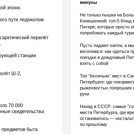
минусы
ой эпохи.
Не только пышки на Бол
ого пути ледоколом
Конюшенной: топ-5 блюд 
Питере, которые просто о
попробовать каждый тури
нсарктический перелёт
.
Пусть падают капли, а м
веселимся: как одеться п
йфующей станции
поездке в дождливый Пит
взять с собой
олёт Ш-2,
Топ "беличьих" мест в Сан
Петербурге: где покормит
рыжехвостых попрошаек 
руки
оло 70 000
Назад в СССР: самые "со
енные свидетельства
места Петербурга, где вр
остановилось — носталь
по прошлому
я предметов быта