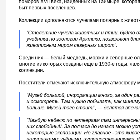
поморов XVII века, найденных на Таймыре, которая
быт первых поселенцев.
Коллекции дополняются чучелами полярных живот
“Столетние чучела животных и птиц, будто 
учебника по зоологии Арктики, позволяют бли
живописным миром северных широт”.
Среди них — белый медведь, моржи и северные оле
многие из которых созданы еще в 1930-е годы, явл
коллекции.
Посетители отмечают исключительную атмосферу м
“Музей большой, информации много, за один ра
и осмотреть. Там нужно побывать, как минимум
больше. Музей того стоит!”, — делятся впеч
"Каждую неделю по четвергам там интересные 
них свободный. За полчаса до начала можно у
некоторые экспозиции. Но главное - это живо
полярниками: учёными, путешественниками, 