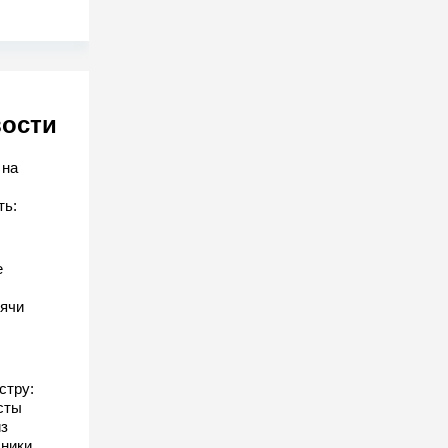
вости
 на
ть:
е
ячи
стру:
сты
з
дники