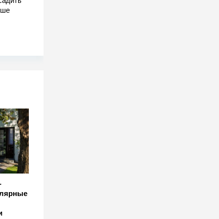
садить
чше
-
улярные
и