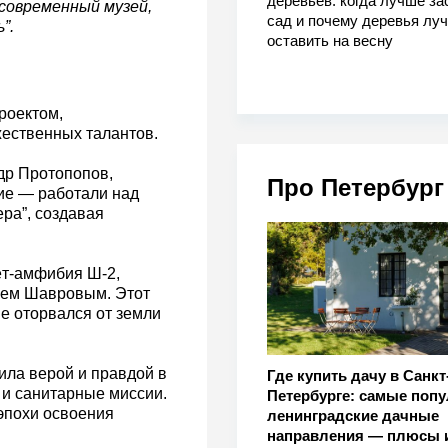
деревьев: когда лучше за
современный музей,
сад и почему деревья лу
”.
оставить на весну
роектом,
жественных талантов.
др Протопопов,
Про Петербург
ие — работали над
ера”, создавая
ёт-амфибия Ш-2,
чем Шавровым. Этот
е оторвался от земли
ила верой и правдой в
Где купить дачу в Санкт
 и санитарные миссии.
Петербурге: самые поп
эпохи освоения
ленинградские дачные
направления — плюсы 