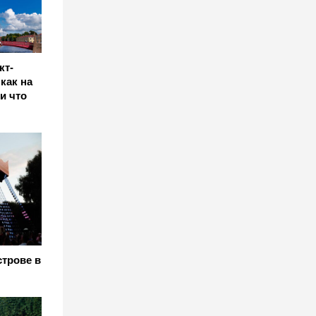
кт-
как на
и что
строве в