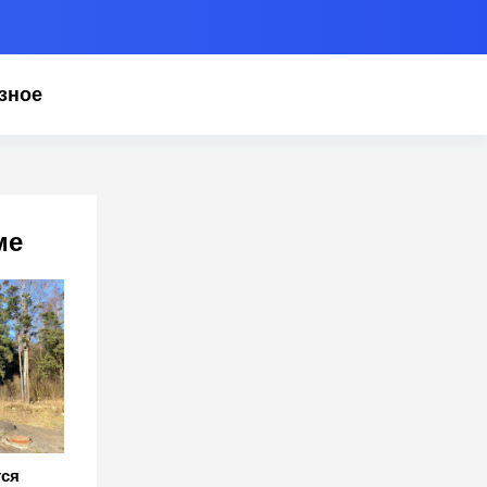
зное
ме
тся