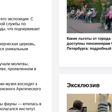
его экспозиции. С
ной службы по
ды, что подчеркивает
Какие льготы от города
доступны пенсионерам 
ерческая церковь,
Петербурга: подробный
тся уникальным
вучали молитвы,
тве, проявленном в
Эксклюзив
ки музея восходят к
есоюзного Арктического
цы фауны — ютилась в
олагался институт.