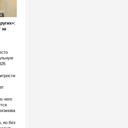
других»:
 за
есто
еальную
026
хитрости
ат
з чего
тся
оганова
, но без