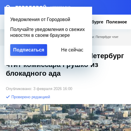
– НОВОСТИ ДНЯ
Уведомления от Городовой
Новости
Эксклюзив
Вопросы о Петербурге
Полезное
Получайте уведомления о свежих
новостях в своем браузере
Городовой
/
Новости Петербурга
/
Сквер и улица памяти: Петербург чтит
комиссара Грушко из блокадного ада
Подписаться
Не сейчас
Сквер и улица памяти: Петербург
чтит комиссара Грушко из
блокадного ада
Опубликовано: 3 февраля 2026 16:00
Проверено редакцией