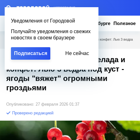
– НОВОСТИ ДНЯ
Уведомления от Городовой
Новости
Эксклюзив
Вопросы о Петербурге
Полезное
Получайте уведомления о свежих
новостях в своем браузере
Городовой
/
Полезное
/
Смородина слаще мармелада и конфет: Лью 3 ведра
под куст - ягоды "вяжет" огромными гроздьями
Подписаться
Не сейчас
Смородина слаще мармелада и
конфет: Лью 3 ведра под куст -
ягоды "вяжет" огромными
гроздьями
Опубликовано: 27 февраля 2026 01:37
Проверено редакцией