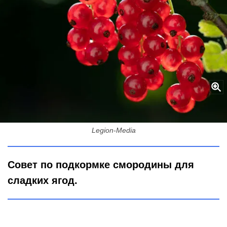
Смородина слаще мармелада и конфет: Лью 3 ведра под куст -
ягоды "вяжет" огромными гроздьями
Legion-Media
Совет по подкормке смородины для
сладких ягод.