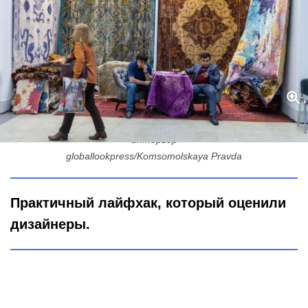
Стена как термос: три забытых причины вернуть ковер в
интерьер
globallookpress/Komsomolskaya Pravda
Практичный лайфхак, который оценили
дизайнеры.