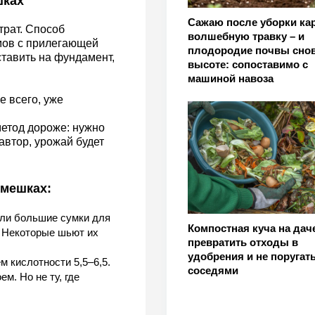
шках
Сажаю после уборки ка
трат. Способ
волшебную травку – и
мов с прилегающей
плодородие почвы снов
тавить на фундамент,
высоте: сопоставимо с
машиной навоза
е всего, уже
метод дороже: нужно
 автор, урожай будет
 мешках:
или большие сумки для
Компостная куча на даче
 Некоторые шьют их
превратить отходы в
удобрения и не поругать
 кислотности 5,5–6,5.
соседями
м. Но не ту, где