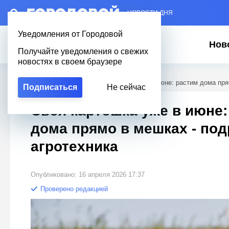
– НОВОСТИ ДНЯ
Уведомления от Городовой
Нов
Получайте уведомления о свежих
новостях в своем браузере
Городовой
/
Полезное
/
Своя картошка уже в июне: растим дома пря
Подписаться
Не сейчас
Своя картошка уже в июне:
дома прямо в мешках - по
агротехника
Опубликовано: 16 апреля 2026 17:37
Проверено редакцией