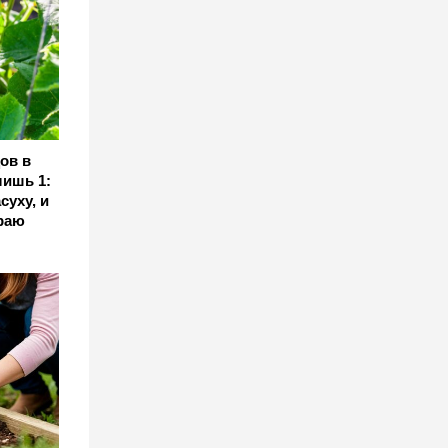
ов в
лишь 1:
суху, и
раю