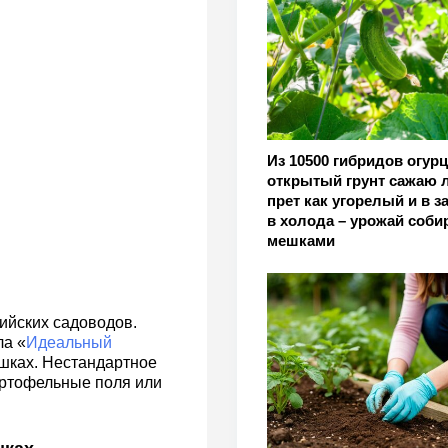
Из 10500 гибридов огурц
открытый грунт сажаю 
прет как угорелый и в за
в холода – урожай соби
мешками
ийских садоводов.
ла «
Идеальный
ешках. Нестандартное
артофельные поля или