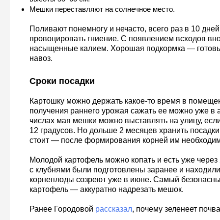
Мешки переставляют на солнечное место.
Поливают понемногу и нечасто, всего раз в 10 дней
провоцировать гниение. С появлением всходов вно
насыщенные калием. Хорошая подкормка — готов
навоз.
Сроки посадки
Картошку можно держать какое-то время в помещен
получения раннего урожая сажать ее можно уже в 
числах мая мешки можно выставлять на улицу, ес
12 градусов. Но дольше 2 месяцев хранить посадк
стоит — после формирования корней им необходим
Молодой картофель можно копать и есть уже через
с клубнями были подготовлены заранее и находил
корнеплоды созреют уже в июне. Самый безопасны
картофель — аккуратно надрезать мешок.
Ранее Городовой
рассказал
, почему зеленеет почва