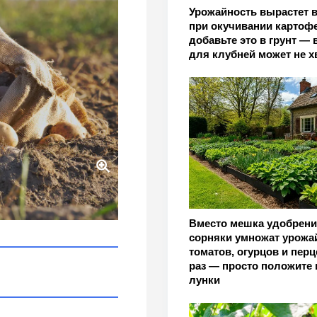
Урожайность вырастет в 
при окучивании картоф
добавьте это в грунт — 
для клубней может не х
мешках - подробная
Вместо мешка удобрени
сорняки умножат урожа
томатов, огурцов и перц
раз — просто положите 
лунки