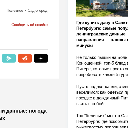
Полезное
Сад-огород
Где купить дачу в Санкт
Сообщить об ошибке
Петербурге: самые поп
ленинградские дачные
направления — плюсы 
минусы
Не только пышки на Бол
Конюшенной: топ-5 блюд 
Питере, которые просто о
попробовать каждый тури
Пусть падают капли, а м
веселимся: как одеться п
поездке в дождливый Пит
взять с собой
и данные: погода
Топ "беличьих" мест в Сан
ых
Петербурге: где покормит
рыжехвостых попрошаек 