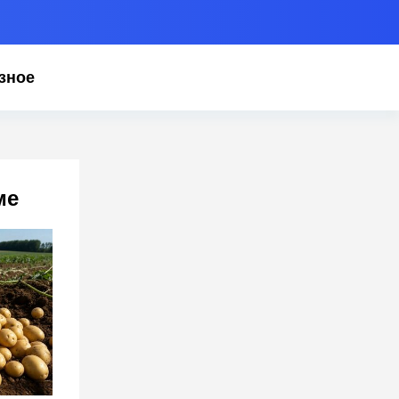
зное
ме