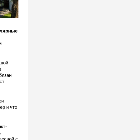
-
улярные
и
ьшой
в
бязан
ст
ы
ри
ер и что
кт-
ь
весной с