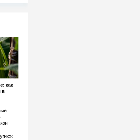
е: как
 в
ный
в
акон
угих»: