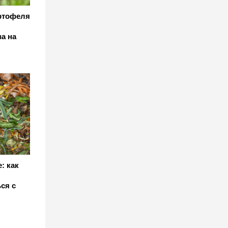
ртофеля
а на
: как
ся с