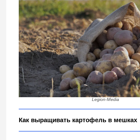
Своя картошка уже в июне: растим дома прямо в 
агротехника
Legion-Media
Как выращивать картофель в мешках