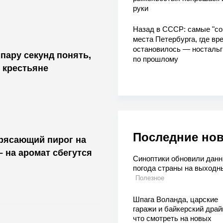
руки
Назад в СССР: самые "со
места Петербурга, где вр
остановилось — носталь
пару секунд понять,
по прошлому
 крестьяне
Последние но
трясающий пирог на
– на аромат сбегутся
Синоптики обновили данн
погода страны на выходн
Полезное
Шпага Воланда, царские
гаражи и байкерский драй
что смотреть на новых