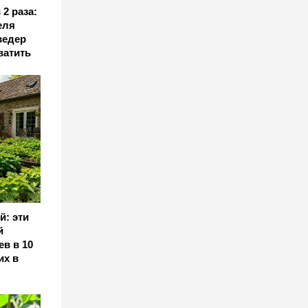
2 раза:
еля
ведер
ватить
й: эти
й
ев в 10
их в