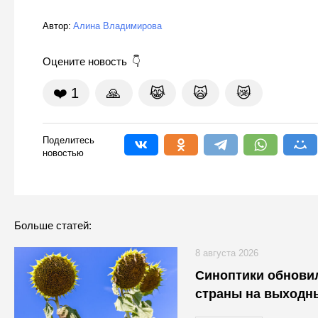
Автор:
Алина Владимирова
Оцените новость
❤️
1
🙏
😹
🙀
😿
Поделитесь
новостью
Больше статей:
8 августа 2026
Синоптики обновил
страны на выходн