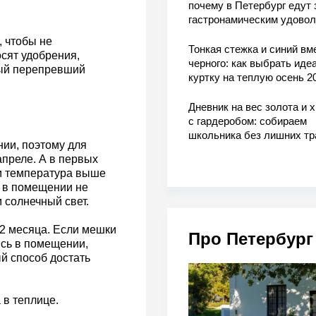
почему в Петербург едут 
гастронамическим удово
, чтобы не
Тонкая стежка и синий вм
сят удобрения,
черного: как выбрать ид
ый перепревший
куртку на теплую осень 2
Дневник на вес золота и 
с гардеробом: собираем
школьника без лишних тр
ии, поэтому для
апреле. А в первых
ли температура выше
и в помещении не
 солнечный свет.
 2 месяца. Если мешки
Про Петербург
ись в помещении,
й способ достать
 в теплице.