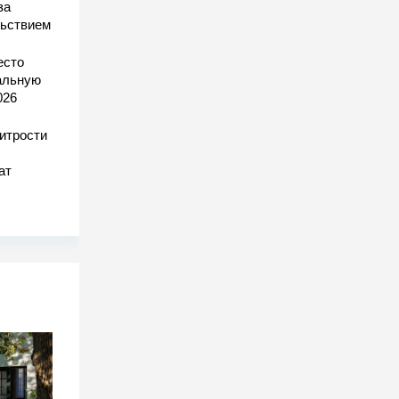
за
льствием
есто
еальную
026
хитрости
ат