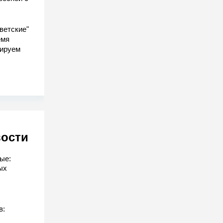
ветские"
емя
гируем
вости
ые:
ых
в: