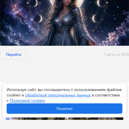
Перейти
7 августа 2026
Используя сайт, вы соглашаетесь с использованием файлов
Новости по теме
cookies и
обработкой персональных данных
в соответствии
с
Политикой cookies
.
Понятно