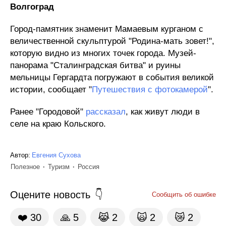
Волгоград
Город-памятник знаменит Мамаевым курганом с
величественной скульптурой "Родина-мать зовет!",
которую видно из многих точек города. Музей-
панорама "Сталинградская битва" и руины
мельницы Гергардта погружают в события великой
истории, сообщает "
Путешествия с фотокамерой
".
Ранее "Городовой"
рассказал
, как живут люди в
селе на краю Кольского.
Автор:
Евгения Сухова
Полезное
Туризм
Россия
Оцените новость
Сообщить об ошибке
❤️
30
🙏
5
😹
2
🙀
2
😿
2