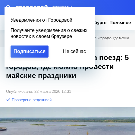
– НОВОСТИ ДНЯ
Уведомления от Городовой
Новости
Эксклюзив
Вопросы о Петербурге
Полезное
Получайте уведомления о свежих
новостях в своем браузере
Городовой
/
Полезное
/
1 мая сумку в руки – и на поезд: 5 городов, где можно
провести майские праздники
Подписаться
Не сейчас
1 мая сумку в руки – и на поезд: 5
городов, где можно провести
майские праздники
Опубликовано: 22 марта 2026 12:31
Проверено редакцией