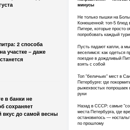
густа
минусы
Не только пышки на Бол
Конюшенной: топ-5 блюд 
Питере, которые просто о
попробовать каждый тури
литра: 2 способа
Пусть падают капли, а м
на участке – даже
веселимся: как одеться п
поездке в дождливый Пит
останется
взять с собой
Топ "беличьих" мест в Сан
Петербурге: где покормит
рыжехвостых попрошаек 
руки
е в банки не
Назад в СССР: самые "со
об сохраняет
места Петербурга, где вр
й вкус до самой весны
остановилось — носталь
по прошлому