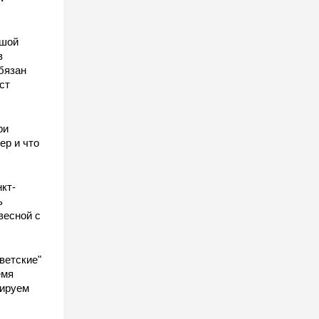
ьшой
в
бязан
ст
ы
ри
ер и что
кт-
ь
весной с
ветские"
емя
гируем