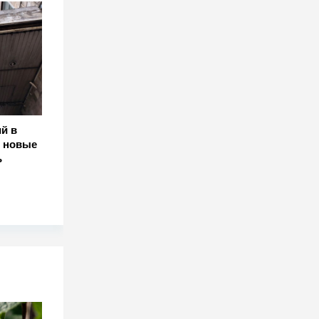
й в
т новые
ь