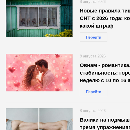
8 августа 2026
Новые правила ти
СНТ с 2026 года: к
какой штраф
Перейти
8 августа 2026
Овнам - романтика,
стабильность: гор
неделю с 10 по 16 
каждого
Перейти
8 августа 2026
Валики на подмышк
тремя упражнениям