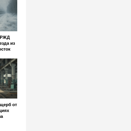
 РЖД
езда из
осток
щерб от
циях
за