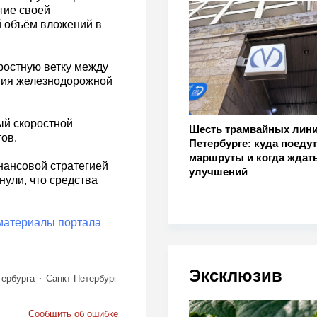
тие своей
й объём вложений в
ростную ветку между
ния железнодорожной
ый скоростной
Шесть трамвайных лини
ов.
Петербурге: куда поеду
маршруты и когда ждат
ансовой стратегией
улучшений
нули, что средства
материалы портала
Эксклюзив
тербурга
Санкт-Петербург
Сообщить об ошибке