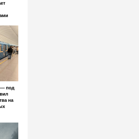
ет
ами
 — под
авил
тва на
ых