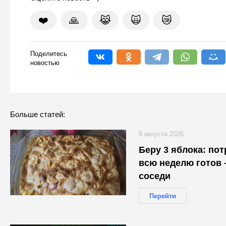
❤️
🙏
😹
🙀
😿
Поделитесь
новостью
Больше статей:
8 августа 2026
Беру 3 яблока: по
всю неделю готов 
соседи
Перейти