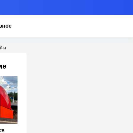
зное
6-м
ме
са