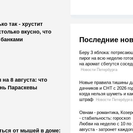
ко так - хрустит
только вкусно, что
Последние но
 банками
Беру 3 яблока: потрясаю
пирог на всю неделю гото
на аромат сбегутся сосед
Новости Петербурга
на 8 августа: что
Новые правила тишины д
ень Параскевы
дачников и СНТ с 2026 го
когда нельзя шуметь и ка
штраф
Новости Петербурга
Овнам - романтика, Козер
- стабильность: гороскоп
Любви на неделю с 10 по 
августа - затронет каждог
ться от мышей в доме: