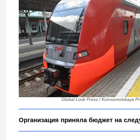
120 млрд на разгон между столицами: почему РЖД 
Москва—Петербург именно в 202
Global Look Press / Komsomolskaya P
Организация приняла бюджет на след