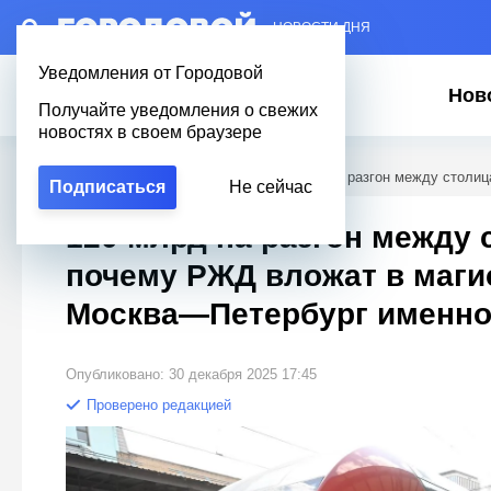
– НОВОСТИ ДНЯ
Уведомления от Городовой
Нов
Получайте уведомления о свежих
новостях в своем браузере
Городовой
/
Новости Петербурга
/
120 млрд на разгон между столи
Подписаться
Не сейчас
120 млрд на разгон между 
почему РЖД вложат в маги
Москва—Петербург именно 
Опубликовано: 30 декабря 2025 17:45
Проверено редакцией