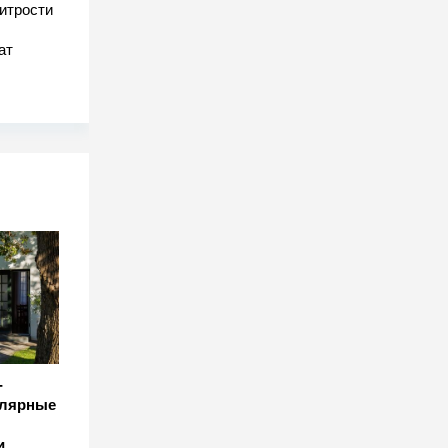
хитрости
ат
-
улярные
и