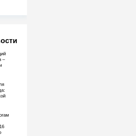
вости
щий
в –
и
ля
да:
кой
огам
16
о