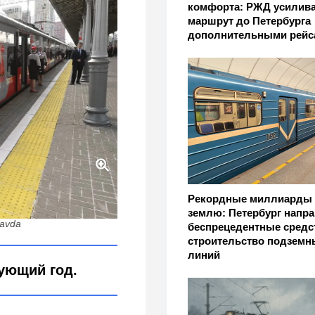
комфорта: РЖД усилива
маршрут до Петербурга
дополнительными рейс
вложат в магистраль
Рекордные миллиарды
6-м
землю: Петербург напр
ravda
беспрецедентные средс
строительство подземн
линий
ующий год.