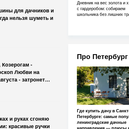
Дневник на вес золота и 
с гардеробом: собираем
шины для дачников и
школьника без лишних тр
огда нельзя шуметь и
Про Петербург
 Козерогам -
оскоп Любви на
августа - затронет
Где купить дачу в Санкт
Петербурге: самые поп
ах и руках сгоняю
ленинградские дачные
и: красивые ручки
направления — плюсы 