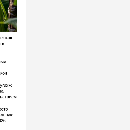
е: как
 в
ный
в
акон
угих»:
за
льствием
есто
еальную
026