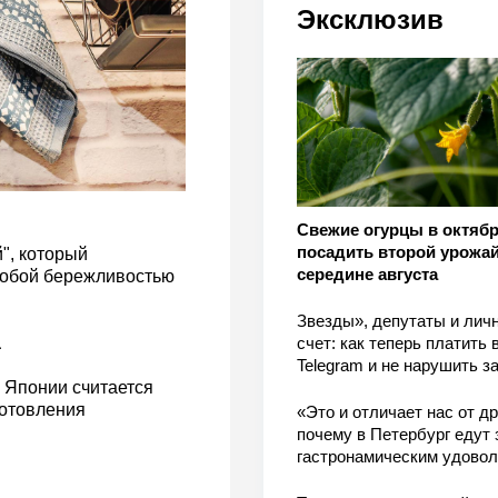
Эксклюзив
Свежие огурцы в октябр
посадить второй урожай
", который
середине августа
собой бережливостью
Звезды», депутаты и лич
счет: как теперь платить 
а
Telegram и не нарушить з
 Японии считается
готовления
«Это и отличает нас от др
почему в Петербург едут 
гастронамическим удово