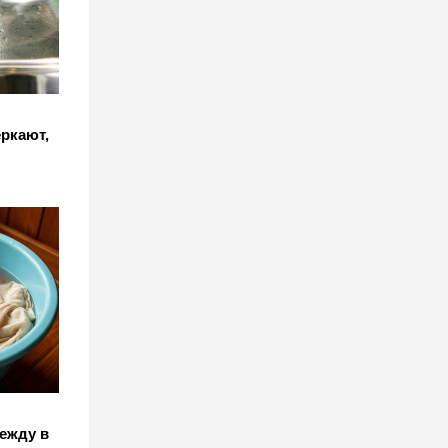
ркают,
ежду в