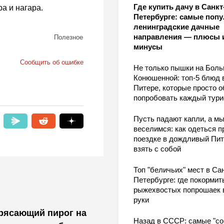
Где купить дачу в Санкт
а и нагара.
Петербурге: самые поп
ленинградские дачные
направления — плюсы 
Полезное
минусы
Сообщить об ошибке
Не только пышки на Бол
Конюшенной: топ-5 блюд 
Питере, которые просто о
попробовать каждый тури
Пусть падают капли, а м
веселимся: как одеться п
поездке в дождливый Пит
взять с собой
Топ "беличьих" мест в Сан
Петербурге: где покормит
рыжехвостых попрошаек 
руки
трясающий пирог на
Назад в СССР: самые "со