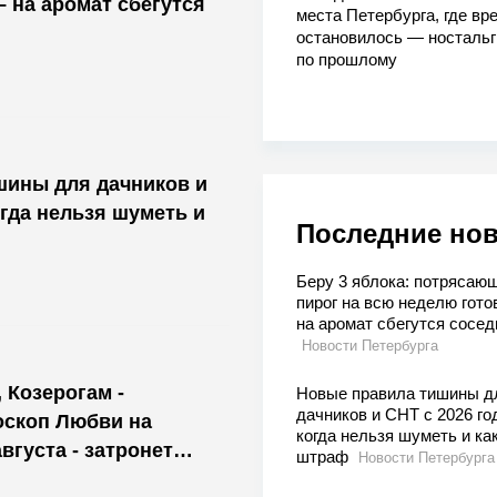
– на аромат сбегутся
места Петербурга, где вр
остановилось — носталь
по прошлому
шины для дачников и
огда нельзя шуметь и
Последние но
Беру 3 яблока: потрясаю
пирог на всю неделю гото
на аромат сбегутся сосед
Новости Петербурга
 Козерогам -
Новые правила тишины д
дачников и СНТ с 2026 го
оскоп Любви на
когда нельзя шуметь и ка
августа - затронет
штраф
Новости Петербурга