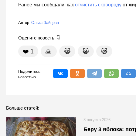
Ранее мы сообщали, как
отчистить сковороду
от жир
Автор:
Ольга Зайцева
Оцените новость
❤️
1
🙏
😹
🙀
😿
Поделитесь
новостью
Больше статей:
8 августа 2026
Беру 3 яблока: по