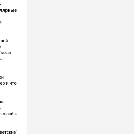
-
улярные
и
ьшой
в
бязан
ст
ы
ри
ер и что
кт-
ь
весной с
ветские"