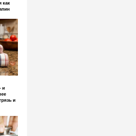
 как
апин
 и
лее
грязь и