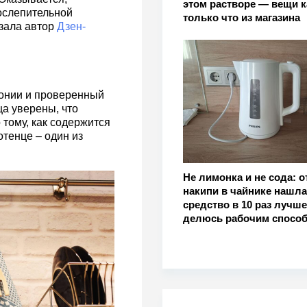
этом растворе — вещи к
ослепительной
только что из магазина
азала автор
Дзен-
понии и проверенный
ца уверены, что
тому, как содержится
отенце – один из
Не лимонка и не сода: о
накипи в чайнике нашла
средство в 10 раз лучше
делюсь рабочим спосо