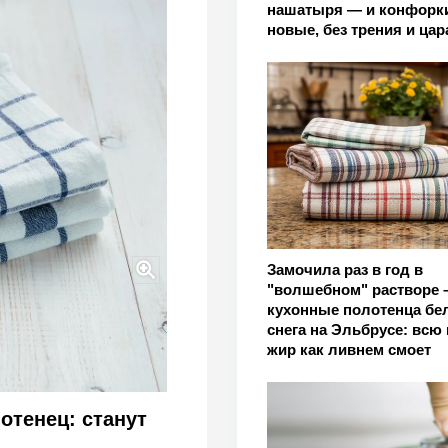
нашатыря — и конфорки
новые, без трения и цар
Замочила раз в год в
"волшебном" растворе –
кухонные полотенца бе
но-белыми: как в Японии
снега на Эльбрусе: всю 
екстиль
жир как ливнем смоет
отенец: станут