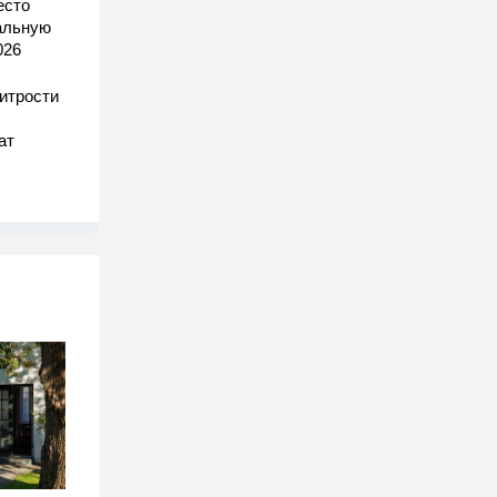
есто
еальную
026
хитрости
ат