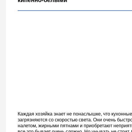
кипенно-белыми
Каждая хозяйка знает не понаслышке, что кухонны
загрязняются со скоростью света. Они очень быст
налетом, жирными пятнами и приобретают неприят
все это бывает очень сложно. Но унывать не стоит.