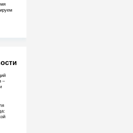
емя
гируем
вости
щий
в –
и
ля
да:
кой