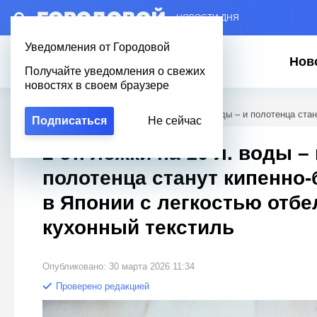
– НОВОСТИ ДНЯ
Уведомления от Городовой
Нов
Получайте уведомления о свежих
новостях в своем браузере
Городовой
/
Полезное
/
2 ст. ложки на 10 л. воды – и полотенца ст
Подписаться
Не сейчас
2 ст. ложки на 10 л. воды – 
полотенца станут кипенно-
в Японии с легкостью отб
кухонный текстиль
Опубликовано: 30 марта 2026 11:34
Проверено редакцией