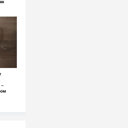
ак
т
 –
бом