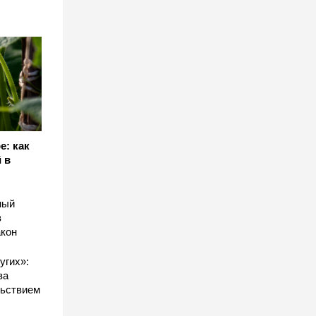
е: как
 в
ный
в
акон
угих»:
за
льствием