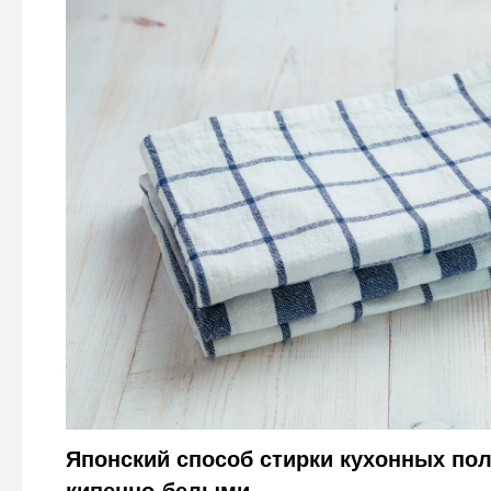
2 ст. ложки на 10 л. воды – и полотенца станут кипен
с легкостью отбеливают кухонный т
Legion-Media
Японский способ стирки кухонных пол