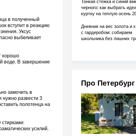
Тонкая стежка и синий вм
черного: как выбрать ид
куртку на теплую осень 2
нца в полученный
шок вступит в реакцию
Дневник на вес золота и 
знения. Уксус
с гардеробом: собираем
опасно выбеливает
школьника без лишних тр
т хорошо
ей воде. В завершение
Про Петербург
но замочить в
я нужно развести 3
оставить полотенца на
 стирками:
раматических усилий.