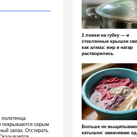
2 ложки на губку — и
стеклянные крышки све
как алмаз: жир и нагар
растворились
е полотенца
ро покрываются серым
Больше не выщипываю
ный запах. Отстирать
катышки: замачиваю од
 Оказывается,