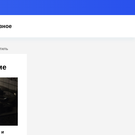
зное
стиль
ме
 и