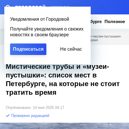
– НОВОСТИ ДНЯ
Уведомления от Городовой
Новости
Эксклюзив
Вопросы о Петербурге
Полезное
Получайте уведомления о свежих
новостях в своем браузере
Городовой
/
Новости Петербурга
/
Мистические трубы и «музеи-пустышки»:
список мест в Петербурге, на которые не стоит тратить время
Подписаться
Не сейчас
Эксклюзив
Мистические трубы и «музеи-
пустышки»: список мест в
Петербурге, на которые не стоит
тратить время
Опубликовано: 14 мая 2026 04:17
Проверено редакцией