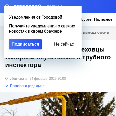
– НОВОСТИ ДНЯ
Уведомления от Городовой
Новости
Эксклюзив
Вопросы о Петербурге
Полезное
Получайте уведомления о свежих
новостях в своем браузере
Городовой
/
Новости Петербурга
/
60 км под землей: политеховцы изобрели
неубиваемого трубного инспектора
Подписаться
Не сейчас
60 км под землей: политеховцы
изобрели неубиваемого трубного
инспектора
Опубликовано: 24 февраля 2026 20:00
Проверено редакцией