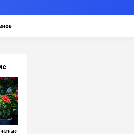
зное
ме
мнатные