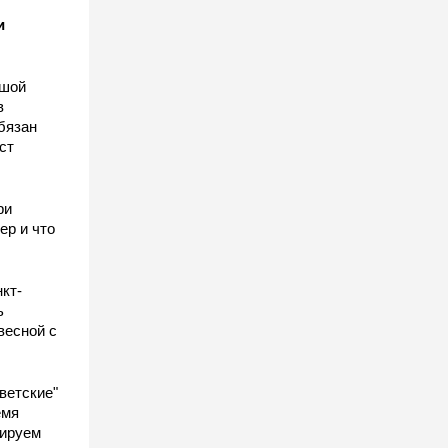
и
ьшой
в
бязан
ст
ы
ри
ер и что
кт-
ь
весной с
ветские"
емя
гируем