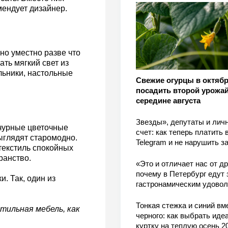
ендует дизайнер.
но уместно разве что
ать мягкий свет из
льники, настольные
Свежие огурцы в октябр
посадить второй урожай
середине августа
Звезды», депутаты и лич
ычурные цветочные
счет: как теперь платить 
ыглядят старомодно.
Telegram и не нарушить з
текстиль спокойных
ранство.
«Это и отличает нас от др
почему в Петербург едут 
. Так, один из
гастронамическим удово
Тонкая стежка и синий вм
тильная мебель, как
черного: как выбрать ид
куртку на теплую осень 2