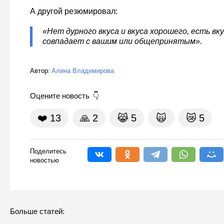
А другой резюмировал:
«Нет дурного вкуса и вкуса хорошего, есть вк
совпадает с вашим или общепринятым».
Автор:
Алина Владимирова
Оцените новость
❤️
13
🙏
2
😹
5
🙀
😿
5
Поделитесь
новостью
Больше статей: