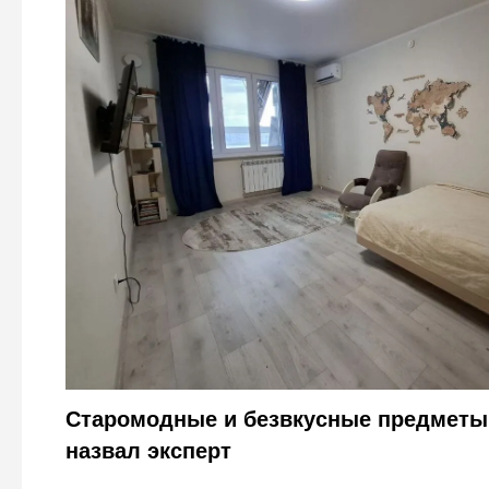
Антитренды интерьера: дизайнер перечислил, какие 
дурной вкус владельцев
Городовой ру
Старомодные и безвкусные предметы
назвал эксперт