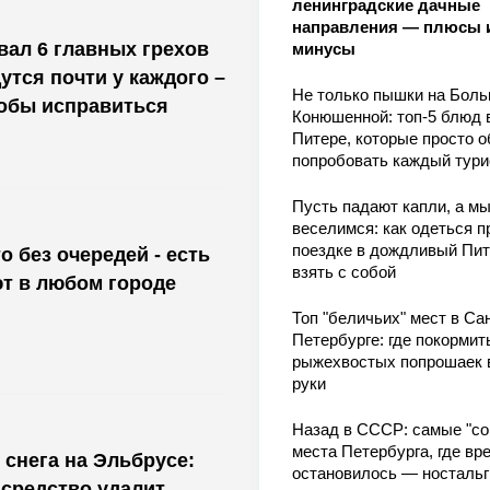
ленинградские дачные
направления — плюсы 
ал 6 главных грехов
минусы
утся почти у каждого –
Не только пышки на Бол
тобы исправиться
Конюшенной: топ-5 блюд 
Питере, которые просто о
попробовать каждый тури
Пусть падают капли, а м
веселимся: как одеться п
поездке в дождливый Пит
о без очередей - есть
взять с собой
т в любом городе
Топ "беличьих" мест в Сан
Петербурге: где покормит
рыжехвостых попрошаек 
руки
Назад в СССР: самые "со
места Петербурга, где вр
 снега на Эльбрусе:
остановилось — носталь
средство удалит