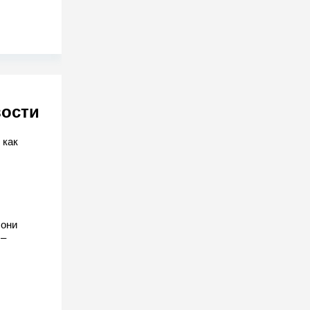
вости
 как
 они
 –