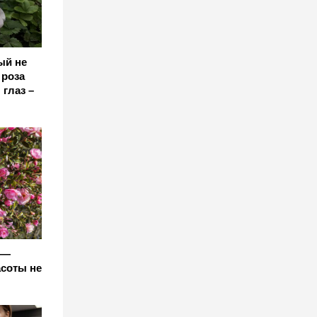
ый не
 роза
 глаз –
 —
асоты не