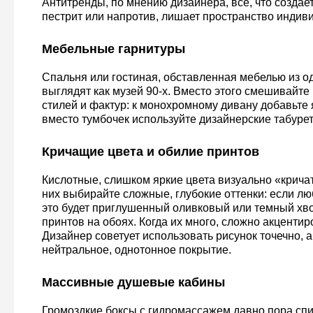
Антитренды, по мнению дизайнера, все, что создае
пестрит или напротив, лишает пространство индив
Мебельные гарнитуры
Спальня или гостиная, обставленная мебелью из о
выглядят как музей 90-х. Вместо этого смешивайт
стилей и фактур: к монохромному дивану добавьте 
вместо тумбочек используйте дизайнерские табуре
Кричащие цвета и обилие принтов
Кислотные, слишком яркие цвета визуально «кричат
них выбирайте сложные, глубокие оттенки: если лю
это будет приглушенный оливковый или темный хво
принтов на обоях. Когда их много, сложно акценти
Дизайнер советует использовать рисунок точечно, 
нейтральное, однотонное покрытие.
Массивные душевые кабины
Громоздкие боксы с гидромассажем давно пора спи