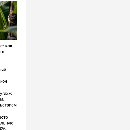
е: как
 в
ный
в
акон
угих»:
за
льствием
есто
еальную
026