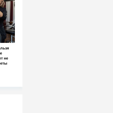
ельзя
е
т не
веты