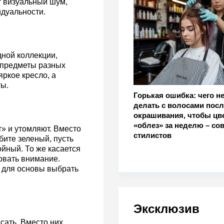
т визуальный шум,
идуальности.
дной коллекции,
е предметы разных
яркое кресло, а
ты.
Горькая ошибка: чего н
делать с волосами посл
окрашивания, чтобы цве
«облез» за неделю – со
» и утомляют. Вместо
стилистов
бите зеленый, пусть
йный. То же касается
ровать внимание.
а для основы выбрать
Эксклюзив
сать. Вместо них