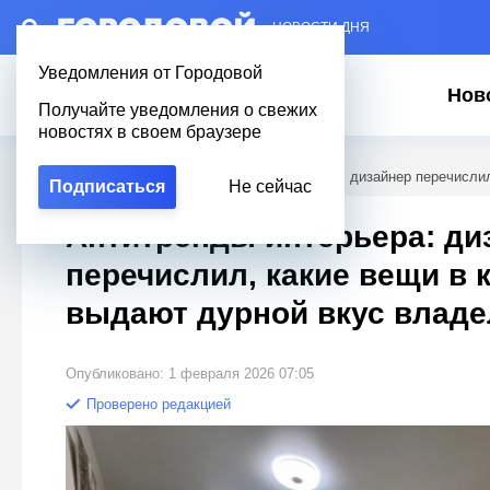
– НОВОСТИ ДНЯ
Уведомления от Городовой
Нов
Получайте уведомления о свежих
новостях в своем браузере
Городовой
/
Полезное
/
Антитренды интерьера: дизайнер перечислил
Подписаться
Не сейчас
Антитренды интерьера: ди
перечислил, какие вещи в 
выдают дурной вкус влад
Опубликовано: 1 февраля 2026 07:05
Проверено редакцией