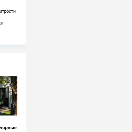
хитрости
ат
-
улярные