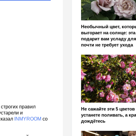
Необычный цвет, котор
выгорает на солнце: эта
подарит вам усладу для
почти не требует ухода
 строгих правил
Не сажайте эти 5 цветов
устарели и
устанете поливать, а кр
сказал
INMYROOM
со
дождётесь