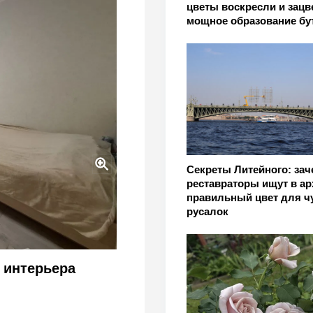
цветы воскресли и зацв
мощное образование бу
Секреты Литейного: зач
реставраторы ищут в ар
вещи в квартире выдают
правильный цвет для ч
русалок
 интерьера