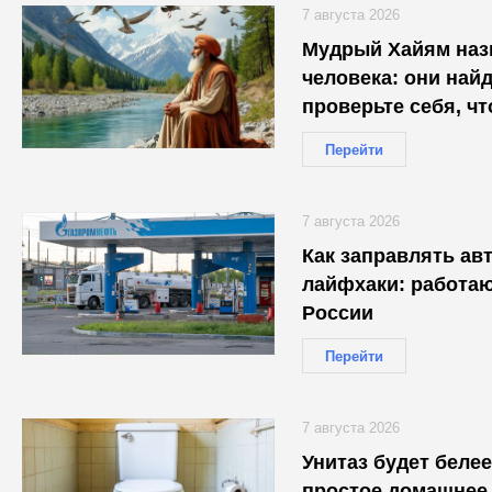
7 августа 2026
Мудрый Хайям назв
человека: они найд
проверьте себя, ч
Перейти
7 августа 2026
Как заправлять авт
лайфхаки: работаю
России
Перейти
7 августа 2026
Унитаз будет белее
простое домашнее 