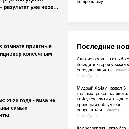
по прошлому
— результат уже через
Последние но
 в комнате приятные
диционер копеечным
Свежие огурцы в октябре:
посадить второй урожай в
середине августа
Новости
Петербурга
Мудрый Хайям назвал 6
главных грехов человека:
найдутся почти у каждого
ю 2026 года - виза не
проверьте себя, чтобы
ваны самые
исправиться
Новости
нты
Петербурга
Как заправлять авто без