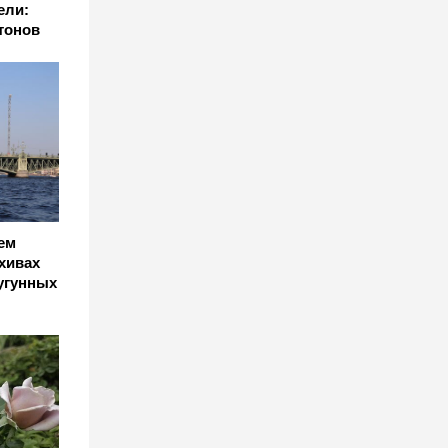
ели:
тонов
ем
хивах
угунных