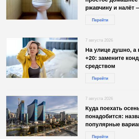
ржавчину и налёт 
30 минут
Перейти
7 августа 2026
На улице душно, а
+20: замените кон
средством
Перейти
7 августа 2026
Куда поехать осень
понадобится: наз
популярные вариа
Перейти