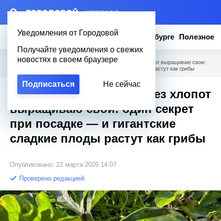
– НОВОСТИ ДНЯ
Уведомления от Городовой
Новости
Эксклюзив
Вопросы о Петербурге
Полезное
Получайте уведомления о свежих
новостях в своем браузере
Городовой
/
Полезное
/
Арбузы не покупаю — без хлопот выращиваю свои:
один секрет при посадке — и гигантские сладкие плоды растут как грибы
Подписаться
Не сейчас
Арбузы не покупаю — без хлопот
выращиваю свои: один секрет
при посадке — и гигантские
сладкие плоды растут как грибы
Опубликовано: 22 марта 2026 14:07
Проверено редакцией