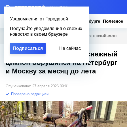
– НОВОСТИ ДНЯ
Уведомления от Городовой
Новости
Эксклюзив
Вопросы о Петербурге
Полезное
Получайте уведомления о свежих
новостях в своем браузере
Городовой
/
Новости Петербурга
/
Арктический «привет»: снежный циклон
обрушился на Петербург и Москву за месяц до лета
Подписаться
Не сейчас
Арктический «привет»: снежный
циклон обрушился на Петербург
и Москву за месяц до лета
Опубликовано: 27 апреля 2026 09:01
Проверено редакцией