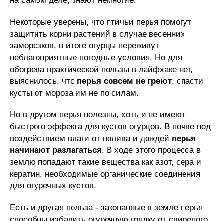
на самом деле, знают немногие.
Некоторые уверены, что птичьи перья помогут
защитить корни растений в случае весенних
заморозков, в итоге огурцы переживут
неблагоприятные погодные условия. Но для
обогрева практической пользы в лайфхаке нет,
выяснилось, что
перья совсем не греют
, спасти
кусты от мороза им не по силам.
Но в другом перья полезны, хоть и не имеют
быстрого эффекта для кустов огурцов. В почве под
воздействием влаги от полива и дождей
перья
начинают разлагаться
. В ходе этого процесса в
землю попадают такие вещества как азот, сера и
кератин, необходимые органические соединения
для огуречных кустов.
Есть и другая польза - закопанные в земле перья
способны избавить огуречную грядку от свирепого