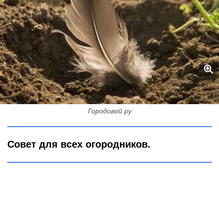
Бросаю горсть перьев в лунку огурцов: Для чего так делаю -
совсем не для обогрева
Городовой ру
Совет для всех огородников.