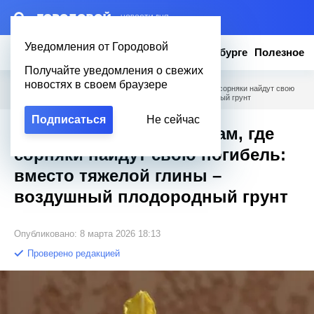
– НОВОСТИ ДНЯ
Уведомления от Городовой
Новости
Эксклюзив
Вопросы о Петербурге
Полезное
Получайте уведомления о свежих
новостях в своем браузере
Городовой
/
Полезное
/
Эти 5 цветов выживут там, где сорняки найдут свою
погибель: вместо тяжелой глины – воздушный плодородный грунт
Подписаться
Не сейчас
Эти 5 цветов выживут там, где
сорняки найдут свою погибель:
вместо тяжелой глины –
воздушный плодородный грунт
Опубликовано: 8 марта 2026 18:13
Проверено редакцией