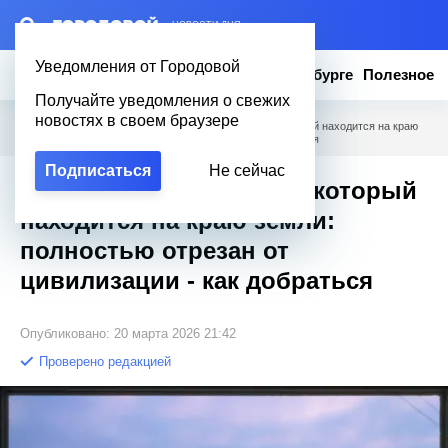
– НОВОСТИ ДНЯ
Уведомления от Городовой
Новости
Эксклюзив
Вопросы о Петербурге
Полезное
Получайте уведомления о свежих
новостях в своем браузере
Городовой
/
Полезное
/
Город Русского Севера, который находится на краю
земли: полностью отрезан от цивилизации - как добраться
Подписаться
Не сейчас
Город Русского Севера, который
находится на краю земли:
полностью отрезан от
цивилизации - как добраться
Опубликовано: 20 марта 2026 21:42
Проверено редакцией