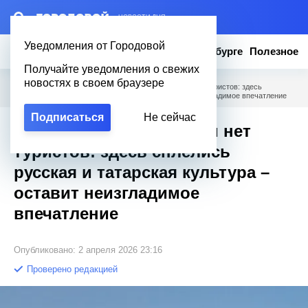
– НОВОСТИ ДНЯ
Уведомления от Городовой
Новости
Эксклюзив
Вопросы о Петербурге
Полезное
Получайте уведомления о свежих
новостях в своем браузере
Городовой
/
Полезное
/
Город XII века, где почти нет туристов: здесь
сплелись русская и татарская культура – оставит неизгладимое впечатление
Подписаться
Не сейчас
Город XII века, где почти нет
туристов: здесь сплелись
русская и татарская культура –
оставит неизгладимое
впечатление
Опубликовано: 2 апреля 2026 23:16
Проверено редакцией