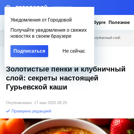
– НОВОСТИ ДНЯ
Уведомления от Городовой
Новости
Эксклюзив
Вопросы о Петербурге
Полезное
Получайте уведомления о свежих
новостях в своем браузере
Городовой
/
Новости Петербурга
/
Золотистые пенки и клубничный слой:
секреты настоящей Гурьевской каши
Подписаться
Не сейчас
Эксклюзив
Золотистые пенки и клубничный
слой: секреты настоящей
Гурьевской каши
Опубликовано: 17 мая 2026 09:29
Проверено редакцией