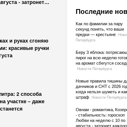
августа - затронет
Последние но
Как по фамилии за пару
секунд понять, что ваши
предки — крестьяне
Ново
ах и руках сгоняю
Петербурга
и: красивые ручки
Беру 3 яблока: потрясаю
густа
пирог на всю неделю гото
на аромат сбегутся сосед
Новости Петербурга
Новые правила тишины д
дачников и СНТ с 2026 го
когда нельзя шуметь и ка
литра: 2 способа
штраф
Новости Петербурга
на участке – даже
останется
Овнам - романтика, Козер
- стабильность: гороскоп
Любви на неделю с 10 по 
августа - затронет каждог