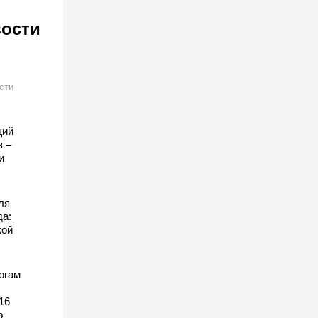
вости
сти
щий
в –
и
ля
да:
кой
огам
16
о