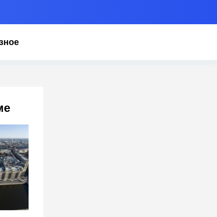
зное
ме