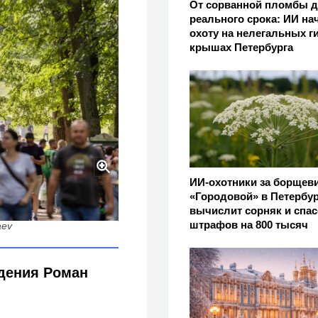
От сорванной пломбы д
реального срока: ИИ на
охоту на нелегальных г
крышах Петербурга
ИИ-охотники за борщев
И сократит очереди и
«Городовой» в Петербур
фа
вычислит сорняк и спас
штрафов на 800 тысяч
aev
ждения Роман