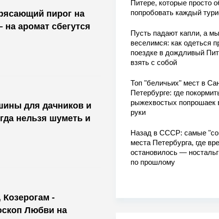
Питере, которые просто о
попробовать каждый тури
трясающий пирог на
– на аромат сбегутся
Пусть падают капли, а м
веселимся: как одеться п
поездке в дождливый Пит
взять с собой
Топ "беличьих" мест в Сан
Петербурге: где покормит
рыжехвостых попрошаек 
шины для дачников и
руки
огда нельзя шуметь и
Назад в СССР: самые "со
места Петербурга, где вр
остановилось — носталь
по прошлому
 Козерогам -
оскоп Любви на