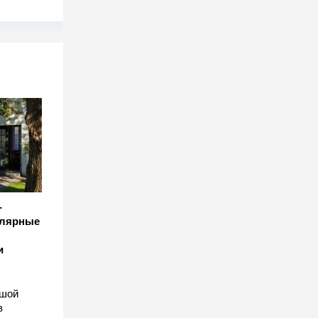
-
улярные
и
ьшой
в