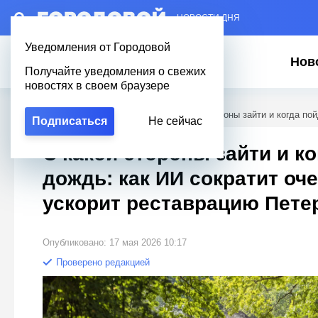
– НОВОСТИ ДНЯ
Уведомления от Городовой
Нов
Получайте уведомления о свежих
новостях в своем браузере
Городовой
/
Новости Петербурга
/
С какой стороны зайти и когда по
Подписаться
Не сейчас
С какой стороны зайти и к
дождь: как ИИ сократит оч
ускорит реставрацию Пете
Опубликовано: 17 мая 2026 10:17
Проверено редакцией