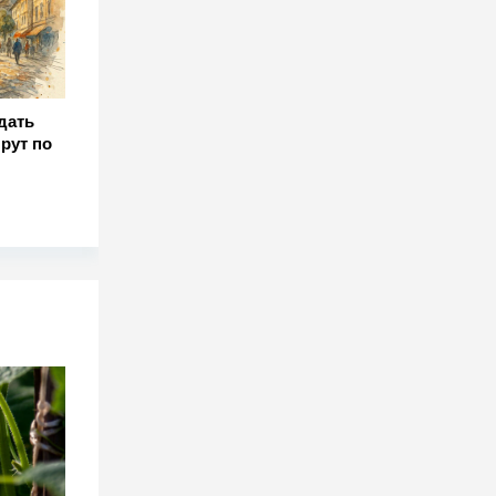
здать
рут по