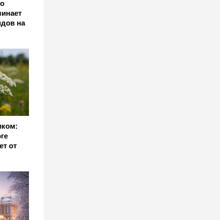
о
чинает
идов на
иком:
ге
ет от