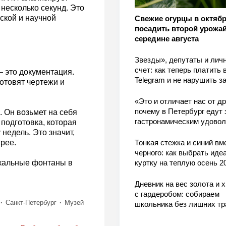
несколько секунд. Это
ской и научной
Свежие огурцы в октябр
посадить второй урожай
середине августа
Звезды», депутаты и лич
счет: как теперь платить 
 это документация.
Telegram и не нарушить з
отовят чертежи и
«Это и отличает нас от др
почему в Петербург едут 
 Он возьмет на себя
гастронамическим удово
 подготовка, которая
недель. Это значит,
рее.
Тонкая стежка и синий вм
черного: как выбрать ид
икальные фонтаны в
куртку на теплую осень 2
Дневник на вес золота и 
с гардеробом: собираем
Санкт-Петербург
Музей
школьника без лишних тр