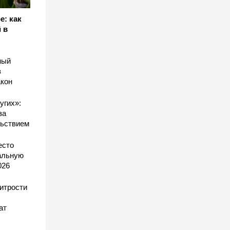
е: как
 в
ный
в
акон
угих»:
за
льствием
есто
еальную
026
хитрости
ат