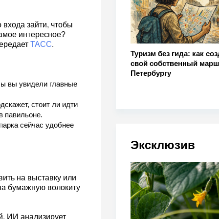
 входа зайти, чтобы
 самое интересное?
передает
ТАСС
.
Туризм без гида: как со
свой собственный марш
Петербургу
бы вы увидели главные
дскажет, стоит ли идти
в павильоне.
парка сейчас удобнее
Эксклюзив
ить на выставку или
на бумажную волокиту
й. ИИ анализирует