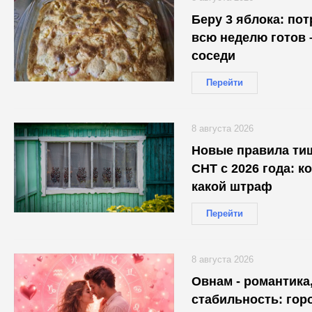
Беру 3 яблока: по
всю неделю готов 
соседи
Перейти
8 августа 2026
Новые правила ти
СНТ с 2026 года: к
какой штраф
Перейти
8 августа 2026
Овнам - романтика,
стабильность: гор