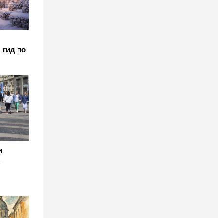
 гид по
и
о