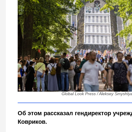
С какой стороны зайти и когда пойдет дождь: как И
ускорит реставрацию Петерго
Global Look Press / Aleksey Smyshly
Об этом рассказал гендиректор учре
Ковриков.