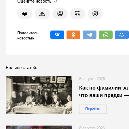
Оцените новость
❤️
🙏
😹
🙀
😿
Поделитесь
новостью
Больше статей:
8 августа 2026
Как по фамилии за 
что ваши предки —
Перейти
8 августа 2026