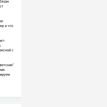
бязан
ст
ы
ри
ер и что
кт-
ь
весной с
ветские"
емя
гируем