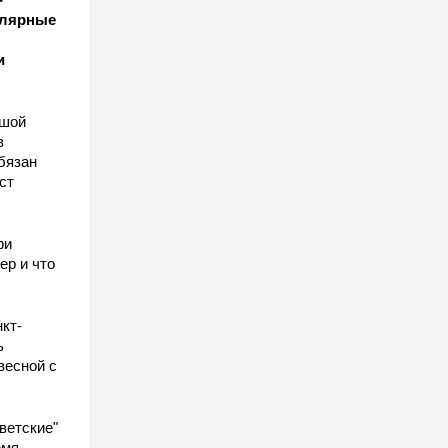
улярные
и
ьшой
в
бязан
ст
ы
ри
ер и что
кт-
ь
весной с
ветские"
емя