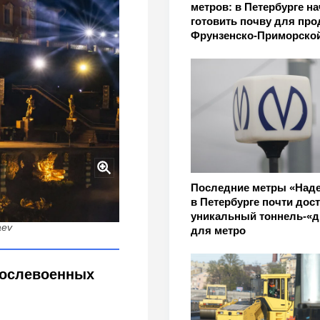
метров: в Петербурге н
готовить почву для пр
Фрунзенско-Приморско
Последние метры «Над
рбурге откроют музеи о
в Петербурге почти дос
уникальный тоннель-«
aev
для метро
послевоенных