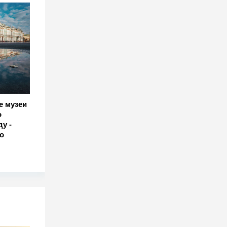
е музеи
о
у -
о