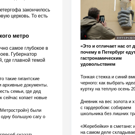
етергофа закончилось
вую церковь. То есть
кого метро
«Это и отличает нас от 
чно самое глубокое в
почему в Петербург едут
роев. Губернатор
гастронамическим
, где главной темой
удовольствием
Тонкая стежка и синий вм
о такие гигантские
черного: как выбрать ид
 и архивные документы.
куртку на теплую осень 2
есть семьи, где дед
ук сейчас копает новые
Дневник на вес золота и 
с гардеробом: собираем
«Метрострой») были
школьника без лишних тр
 одну большую сагу о
«Жеребейки» в сметане: и
на самом деле складывае
способ сказать