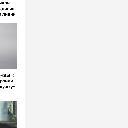
ачали
одления
й линии
ежды»:
троили
двушку»