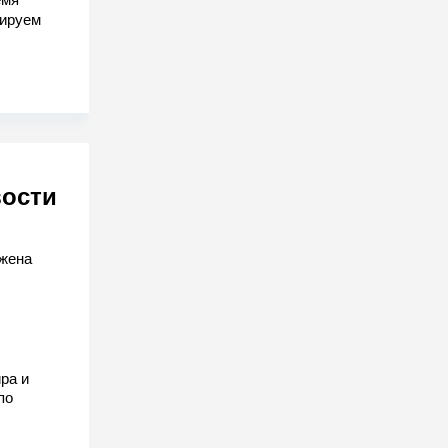
гируем
вости
ожена
ра и
по