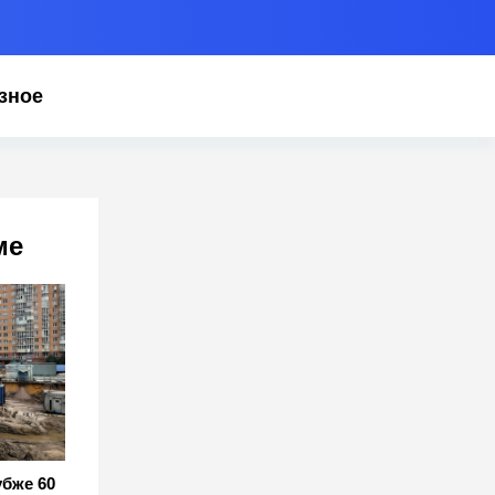
зное
ме
бже 60