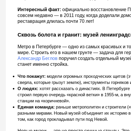
Интересный факт:
официально восстановление П
совсем недавно — в 2011 году, когда доделали домо
реставрация длилась почти 70 лет!
Сквозь болота и гранит: музей ленинградс
Метро в Петербурге — одно из самых красивых и то
мире. Строить его в нашем грунте — задача для ге
Александр Беглов
поручил создать отдельный музей
станет именно стройка.
Что покажут:
модели огромных проходческих щитов (эт
сверла, которые грызут землю), инструменты горняков
О людях:
хотят рассказать о династиях. В Петербурге 
строил первую очередь «красной ветки» в 1955-м, а вн
станции на «коричневой».
Единая команда:
раньше метрополитен и строители (
разными мирами. Новый музей объединит их историю в
том, как город прокладывал пути под Невой.
Новые музеи — это не просто скучные стенды. Это 