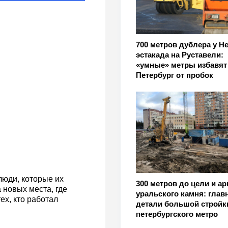
700 метров дублера у Н
эстакада на Руставели:
«умные» метры избавят
Петербург от пробок
люди, которые их
300 метров до цели и ар
 новых места, где
уральского камня: глав
ех, кто работал
детали большой стройк
петербургского метро