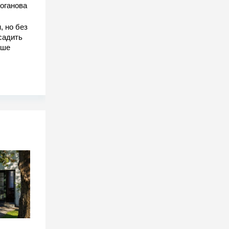
оганова
, но без
садить
чше
-