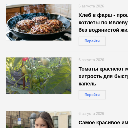
6 августа 2026
Хлеб в фарш - про
котлеты по Ивлеву
без водянистой ж
Перейти
6 августа 2026
Томаты краснеют м
хитрость для быст
капель
Перейти
6 августа 2026
Самое красивое им