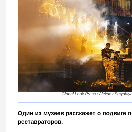
70 лет реставрации и тоннели сквозь гранит: в Пете
тех, кто поднял город из руин
Global Look Press / Aleksey Smyshly
Один из музеев расскажет о подвиге 
реставраторов.