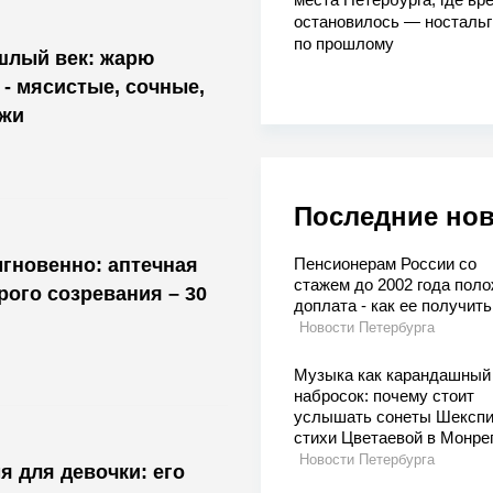
остановилось — носталь
по прошлому
шлый век: жарю
 - мясистые, сочные,
ижи
Последние но
гновенно: аптечная
Пенсионерам России со
стажем до 2002 года пол
рого созревания – 30
доплата - как ее получить
Новости Петербурга
Музыка как карандашный
набросок: почему стоит
услышать сонеты Шекспи
стихи Цветаевой в Монре
Новости Петербурга
я для девочки: его