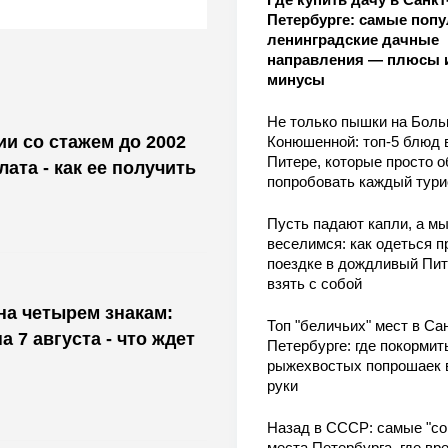
Петербурге: самые поп
ленинградские дачные
направления — плюсы 
минусы
Не только пышки на Бол
и со стажем до 2002
Конюшенной: топ-5 блюд 
Питере, которые просто о
ата - как ее получить
попробовать каждый тури
Пусть падают капли, а м
веселимся: как одеться п
поездке в дождливый Пит
взять с собой
на четырем знакам:
Топ "беличьих" мест в Сан
а 7 августа - что ждет
Петербурге: где покормит
рыжехвостых попрошаек 
руки
Назад в СССР: самые "со
места Петербурга, где вр