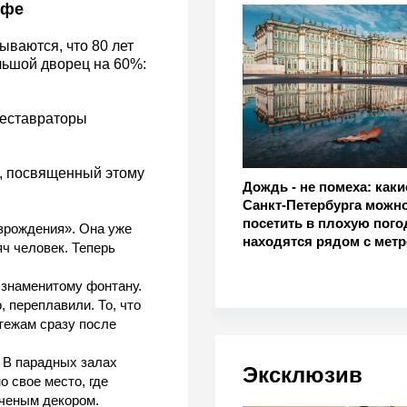
офе
ываются, что 80 лет
льшой дворец на 60%:
реставраторы
, посвященный этому
Дождь - не помеха: каки
Санкт-Петербурга можн
посетить в плохую погод
зрождения». Она уже
находятся рядом с метр
ч человек. Теперь
 знаменитому фонтану.
, переплавили. То, что
тежам сразу после
 В парадных залах
Эксклюзив
 свое место, где
оченым декором.