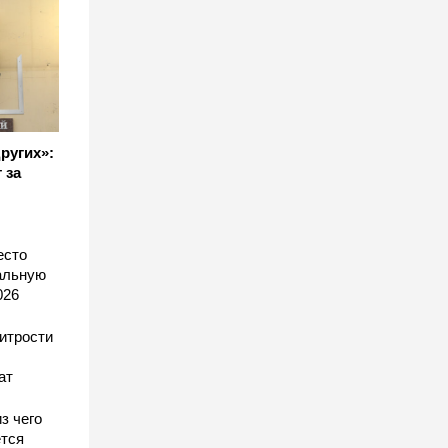
других»:
 за
есто
еальную
026
хитрости
ат
з чего
тся