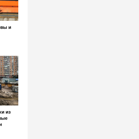
евы и
ки из
ные
и