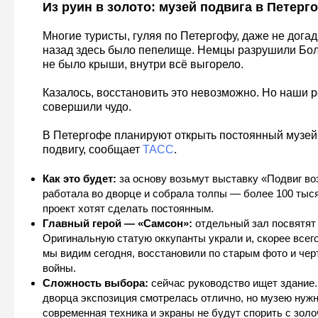
Из руин в золото: музей подвига в Петерг
Многие туристы, гуляя по Петергофу, даже не догад
назад здесь было пепелище. Немцы разрушили Бо
не было крыши, внутри всё выгорело.
Казалось, восстановить это невозможно. Но наши 
совершили чудо.
В Петергофе планируют открыть постоянный музей
подвигу, сообщает
ТАСС
.
Как это будет:
за основу возьмут выставку «Подвиг во
работала во дворце и собрала толпы — более 100 тыся
проект хотят сделать постоянным.
Главный герой — «Самсон»:
отдельный зал посвятят
Оригинальную статую оккупанты украли и, скорее всего
мы видим сегодня, восстановили по старым фото и чер
войны.
Сложность выбора:
сейчас руководство ищет здание.
дворца экспозиция смотрелась отлично, но музею нужно
современная техника и экраны не будут спорить с зол