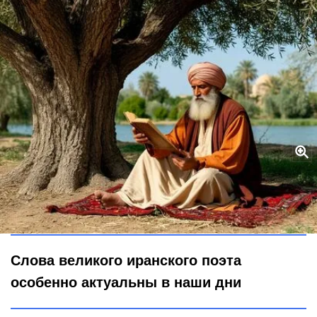
Хайям одной фразой раскрыл роль человека на Земле: бесценная
мудрость о любви и доброте — сегодня важнее, чем век назад
Городовой ру
Слова великого иранского поэта
особенно актуальны в наши дни