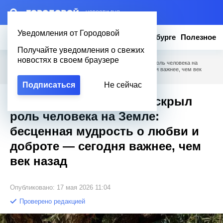
– НОВОСТИ ДНЯ
Уведомления от Городовой
Новости
Эксклюзив
Вопросы о Петербурге
Полезное
Получайте уведомления о свежих
новостях в своем браузере
Городовой
/
Полезное
/
Хайям одной фразой раскрыл роль человека на
Земле: бесценная мудрость о любви и доброте — сегодня важнее, чем век
назад
Подписаться
Не сейчас
Хайям одной фразой раскрыл
роль человека на Земле:
бесценная мудрость о любви и
доброте — сегодня важнее, чем
век назад
Опубликовано: 17 мая 2026 11:04
Проверено редакцией