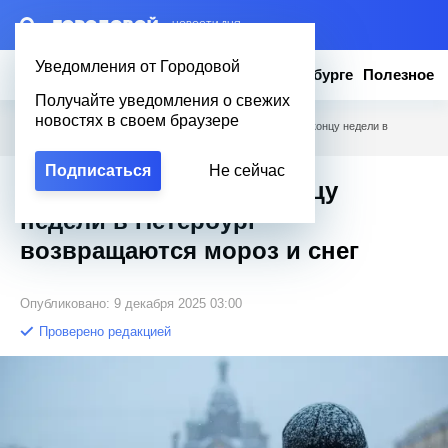
– НОВОСТИ ДНЯ
Уведомления от Городовой
Новости
Эксклюзив
Вопросы о Петербурге
Полезное
Получайте уведомления о свежих
новостях в своем браузере
Городовой
/
Новости Петербурга
/
Готовьте варежки: к концу недели в
Петербург возвращаются мороз и снег
Подписаться
Не сейчас
Готовьте варежки: к концу
недели в Петербург
возвращаются мороз и снег
Опубликовано: 9 декабря 2025 03:00
Проверено редакцией