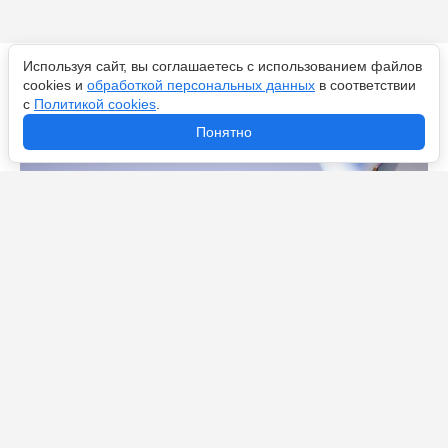
Используя сайт, вы соглашаетесь с использованием файлов
Новости по теме
cookies и
обработкой персональных данных
в соответствии
с
Политикой cookies
.
Понятно
Дизайнеры в лидерах, айтишники в шоколаде: кому в
Петербурге ИИ добавил 11% к зарплате