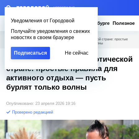
– НОВОСТИ ДНЯ
Уведомления от Городовой
Новости
Эксклюзив
Вопросы о Петербурге
Полезное
Получайте уведомления о свежих
новостях в своем браузере
Городовой
/
Полезное
/
Как не отравиться в экзотической стране: простые
правила для активного отдыха — пусть бурлят только волны
Подписаться
Не сейчас
Как не отравиться в экзотической
стране: простые правила для
активного отдыха — пусть
бурлят только волны
Опубликовано: 23 апреля 2026 19:16
Проверено редакцией