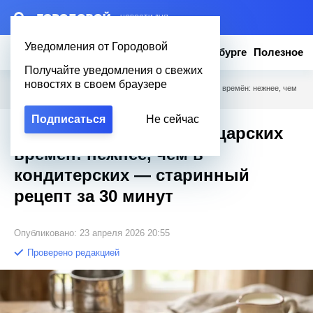
– НОВОСТИ ДНЯ
Уведомления от Городовой
Новости
Эксклюзив
Вопросы о Петербурге
Полезное
Получайте уведомления о свежих
новостях в своем браузере
Городовой
/
Полезное
/
Дворянское печенье из царских времён: нежнее, чем
в кондитерских — старинный рецепт за 30 минут
Подписаться
Не сейчас
Дворянское печенье из царских
времён: нежнее, чем в
кондитерских — старинный
рецепт за 30 минут
Опубликовано: 23 апреля 2026 20:55
Проверено редакцией