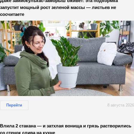
Даже замиокулькас-заморыш оживёт: эта подкормка
запустит мощный рост зеленой массы — листьев не
сосчитаете
Перейти
8 августа 2026
Влила 2 стакана — и затхлая вонища и грязь растворились
со стенок слива на кухне