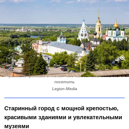
Не город, а древнейшая жемчужина России: основан в 1177 году,
уютный, красивый и тихий – где находится и что в нем
посетить
Legion-Media
Старинный город с мощной крепостью,
красивыми зданиями и увлекательными
музеями