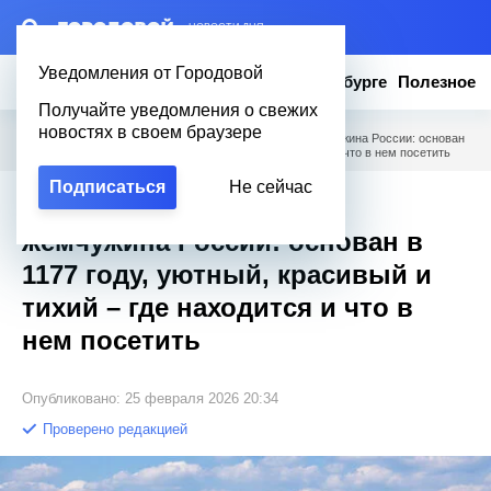
– НОВОСТИ ДНЯ
Уведомления от Городовой
Новости
Эксклюзив
Вопросы о Петербурге
Полезное
Получайте уведомления о свежих
новостях в своем браузере
Городовой
/
Полезное
/
Не город, а древнейшая жемчужина России: основан
в 1177 году, уютный, красивый и тихий – где находится и что в нем посетить
Подписаться
Не сейчас
Не город, а древнейшая
жемчужина России: основан в
1177 году, уютный, красивый и
тихий – где находится и что в
нем посетить
Опубликовано: 25 февраля 2026 20:34
Проверено редакцией