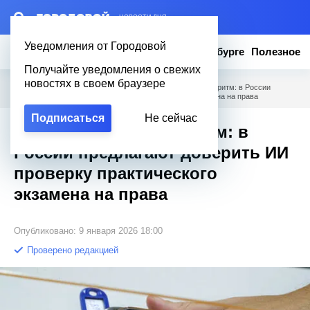
– НОВОСТИ ДНЯ
Уведомления от Городовой
Новости
Эксклюзив
Вопросы о Петербурге
Полезное
Получайте уведомления о свежих
новостях в своем браузере
Городовой
/
Новости Петербурга
/
Не инспектор, а алгоритм: в России
предлагают доверить ИИ проверку практического экзамена на права
Подписаться
Не сейчас
Не инспектор, а алгоритм: в
России предлагают доверить ИИ
проверку практического
экзамена на права
Опубликовано: 9 января 2026 18:00
Проверено редакцией