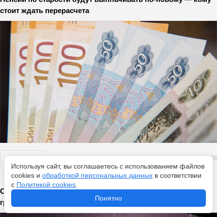
стоит ждать перерасчета
Перейти
7 августа 2026
Используя сайт, вы соглашаетесь с использованием файлов
cookies и
обработкой персональных данных
в соответствии
с
Политикой cookies
.
Синоптик Позднякова: лето уходит мягко — пятница с
Понятно
грозами, выходные с солнцем, а август без аномалий