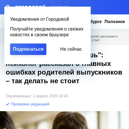
– НОВОСТИ ДНЯ
Уведомления от Городовой
Новости
Эксклюзив
Вопросы о Петербурге
Полезное
Получайте уведомления о свежих
новостях в своем браузере
Городовой
/
Полезное
/
"Не сдашь – не поступишь": психолог рассказал о
главных ошибках родителей выпускников – так делать не стоит
Подписаться
Не сейчас
"Не сдашь – не поступишь":
психолог рассказал о главных
ошибках родителей выпускников
– так делать не стоит
Опубликовано: 1 апреля 2026 02:43
Проверено редакцией