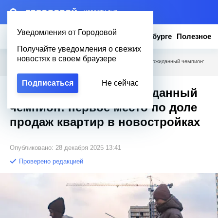
– НОВОСТИ ДНЯ
Уведомления от Городовой
Новости
Эксклюзив
Вопросы о Петербурге
Полезное
Получайте уведомления о свежих
новостях в своем браузере
Городовой
/
Новости Петербурга
/
Невский район — неожиданный чемпион:
первое место по доле продаж квартир в новостройках
Подписаться
Не сейчас
Невский район — неожиданный
чемпион: первое место по доле
продаж квартир в новостройках
Опубликовано: 28 декабря 2025 13:41
Проверено редакцией