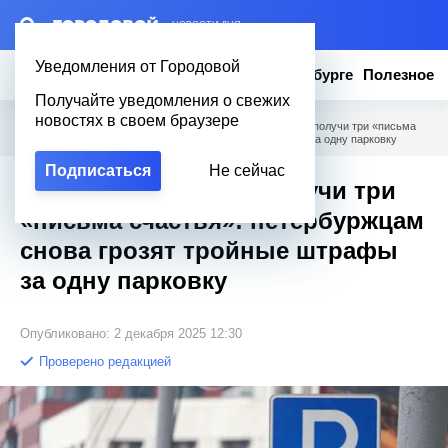
– НОВОСТИ ДНЯ
Уведомления от Городовой
Новости
Эксклюзив
Вопросы о Петербурге
Полезное
Получайте уведомления о свежих
новостях в своем браузере
Городовой
/
Новости Петербурга
/
Оставил машину — получи три «письма
счастья»: петербуржцам снова грозят тройные штрафы за одну парковку
Подписаться
Не сейчас
Оставил машину — получи три
«письма счастья»: петербуржцам
снова грозят тройные штрафы
за одну парковку
Опубликовано: 2 декабря 2025 12:30
Проверено редакцией