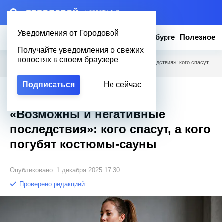
– НОВОСТИ ДНЯ
Уведомления от Городовой
Новости
Эксклюзив
Вопросы о Петербурге
Полезное
Получайте уведомления о свежих
новостях в своем браузере
Городовой
/
Полезное
/
«Возможны и негативные последствия»: кого спасут,
а кого погубят костюмы-сауны
Подписаться
Не сейчас
Эксклюзив
«Возможны и негативные
последствия»: кого спасут, а кого
погубят костюмы-сауны
Опубликовано: 1 декабря 2025 17:30
Проверено редакцией