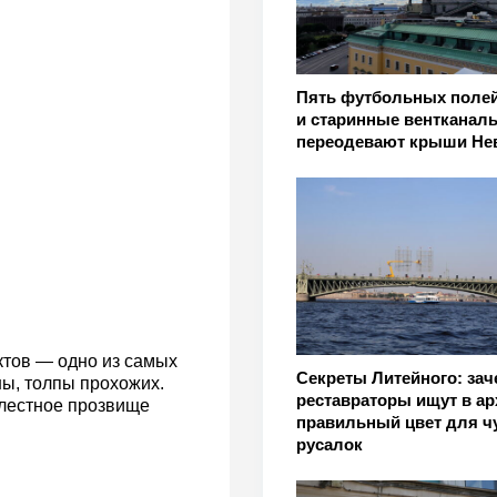
Пять футбольных полей
и старинные вентканалы
переодевают крыши Не
ктов — одно из самых
Секреты Литейного: зач
ы, толпы прохожих.
реставраторы ищут в ар
нелестное прозвище
правильный цвет для ч
русалок