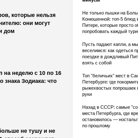
Не только пышки на Бол
ов, которые нельзя
Конюшенной: топ-5 блюд 
нителю: они могут
Питере, которые просто о
и дом
попробовать каждый тури
Пусть падают капли, а м
веселимся: как одеться п
поездке в дождливый Пит
взять с собой
 на неделю с 10 по 16
Топ "беличьих" мест в Сан
о знака Зодиака: что
Петербурге: где покормит
рыжехвостых попрошаек 
руки
Назад в СССР: самые "со
места Петербурга, где вр
остановилось — носталь
по прошлому
больше не тушу и не