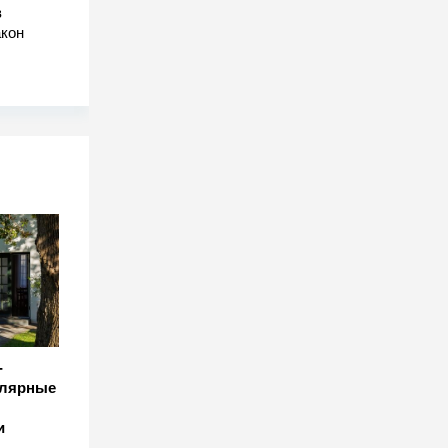
в
акон
-
улярные
и