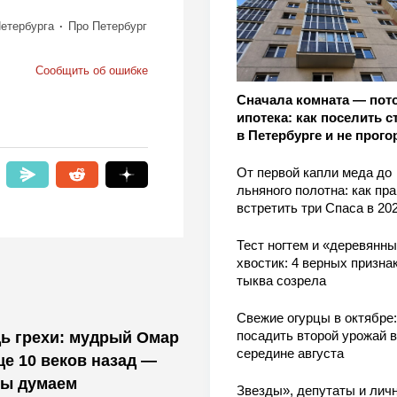
етербурга
Про Петербург
Сообщить об ошибке
Сначала комната — пот
ипотека: как поселить с
в Петербурге и не прого
От первой капли меда до
льняного полотна: как пр
встретить три Спаса в 202
Тест ногтем и «деревянн
хвостик: 4 верных признак
тыква созрела
Свежие огурцы в октябре:
посадить второй урожай в
ь грехи: мудрый Омар
середине августа
ще 10 веков назад —
мы думаем
Звезды», депутаты и лич