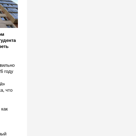
ом
тудента
реть
авильно
6 году
ый»
а, что
 как
ный