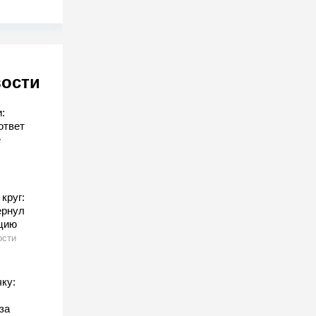
вости
:
ответ
е
круг:
ернул
ицию
ости
ку:
за