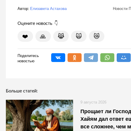
Автор:
Елизавета Астахова
Новости П
Оцените новость
❤️
🙏
😹
🙀
😿
Поделитесь
новостью
Больше статей:
9 августа 2026
Прощает ли Господ
Хайям дал ответ е
все сложнее, чем 