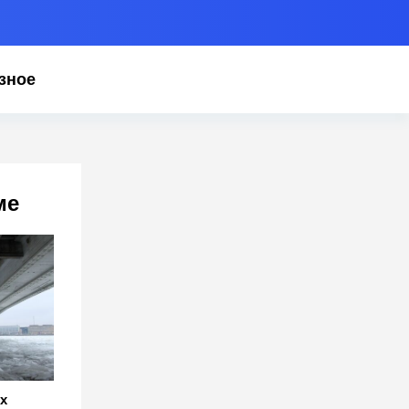
зное
ме
х