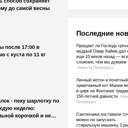
 1 способ сохраняет
му до самой весны
Последние но
Прощает ли Господь грехи
ы после 17:00 в
мудрый Омар Хайям дал 
ю с куста по 11 кг
еще 10 веков назад — вс
сложнее, чем мы думаем
Новости Петербурга
Личный жетон и почетный 
эрмитажный кот Манеж в
в цирк на Фонтанке трад
150-летней давности
Нов
лок - пеку шарлотку по
Петербурга
ждую неделю:
Сантехники поставили точ
льной корочкой и не
можно ли запускать
стиральную машинку 2 ра