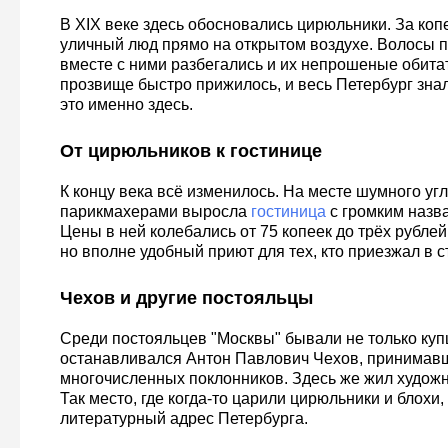
В XIX веке здесь обосновались цирюльники. За коп
уличный люд прямо на открытом воздухе. Волосы п
вместе с ними разбегались и их непрошеные обита
прозвище быстро прижилось, и весь Петербург зна
это именно здесь.
От цирюльников к гостинице
К концу века всё изменилось. На месте шумного у
парикмахерами выросла
гостиница
с громким назв
Цены в ней колебались от 75 копеек до трёх рубле
но вполне удобный приют для тех, кто приезжал в с
Чехов и другие постояльцы
Среди постояльцев "Москвы" бывали не только куп
останавливался Антон Павлович Чехов, принимав
многочисленных поклонников. Здесь же жил худож
Так место, где когда-то царили цирюльники и блохи,
литературный адрес Петербурга.