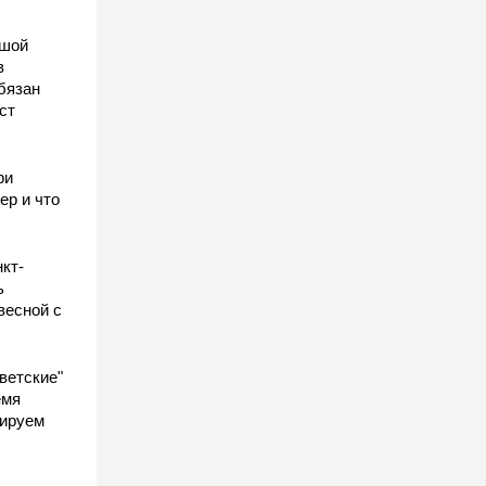
ьшой
в
бязан
ст
ы
ри
ер и что
кт-
ь
весной с
ветские"
емя
гируем