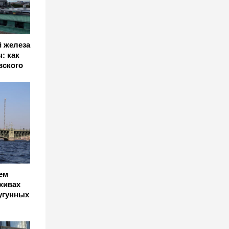
 железа
: как
вского
ем
хивах
угунных