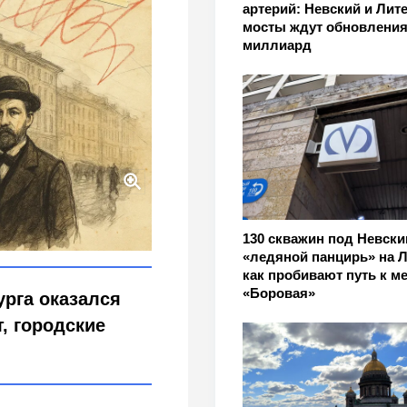
артерий: Невский и Лит
мосты ждут обновления
миллиард
евского и Литейного
130 скважин под Невски
«ледяной панцирь» на Л
как пробивают путь к м
«Боровая»
урга оказался
, городские