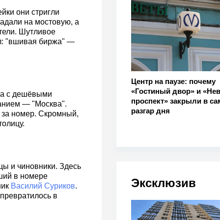
ейки они стригли
адали на мостовую, а
тели. Шутливое
л: "вшивая биржа" —
Центр на паузе: почему
«Гостиный двор» и «Не
гла с дешёвыми
проспект» закрыли в с
анием — "Москва".
разгар дня
й за номер. Скромный,
толицу.
цы и чиновники. Здесь
ший в номере
Эксклюзив
ник
Василий Суриков
.
 превратилось в