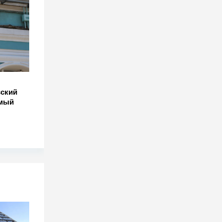
вский
амый