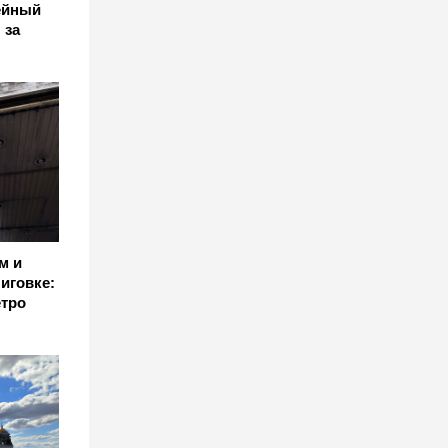
ейный
 за
м и
иговке:
етро