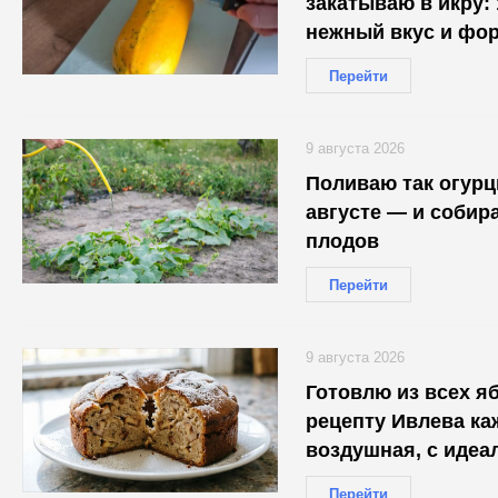
закатываю в икру:
нежный вкус и фор
Перейти
9 августа 2026
Поливаю так огурц
августе — и собира
плодов
Перейти
9 августа 2026
Готовлю из всех яб
рецепту Ивлева ка
воздушная, с идеа
черствеет
Перейти