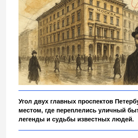
От «вшивой биржи» до Чехова: чем знаменит угол Н
Городовой ру
Угол двух главных проспектов Петерб
местом, где переплелись уличный быт
легенды и судьбы известных людей.