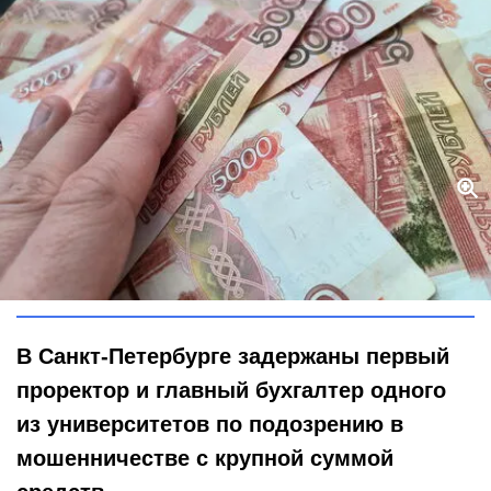
Почему задержали первого проректора и главбуха СПбГУП:
неожиданный поворот в университетской хронике
Global Look Press / Maksim Konstantinov
В Санкт-Петербурге задержаны первый
проректор и главный бухгалтер одного
из университетов по подозрению в
мошенничестве с крупной суммой