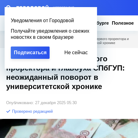
– НОВОСТИ ДНЯ
Уведомления от Городовой
Новости
Эксклюзив
Вопросы о Петербурге
Полезное
Получайте уведомления о свежих
новостях в своем браузере
Городовой
/
Новости Петербурга
/
Почему задержали первого проректора и
главбуха СПбГУП: неожиданный поворот в университетской хронике
Подписаться
Не сейчас
Почему задержали первого
проректора и главбуха СПбГУП:
неожиданный поворот в
университетской хронике
Опубликовано: 27 декабря 2025 05:30
Проверено редакцией