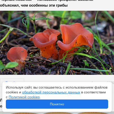
объяснил, чем особенны эти грибы
Перейти
8 августа 2026
Используя сайт, вы соглашаетесь с использованием файлов
cookies и
обработкой персональных данных
в соответствии
с
Политикой cookies
.
Ленивый борщ на зиму в банке: 40 закруток улетают без
Понятно
остатка — получается наваристый и сочный