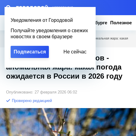
– НОВОСТИ ДНЯ
Уведомления от Городовой
Новости
Эксклюзив
Вопросы о Петербурге
Полезное
Получайте уведомления о свежих
новостях в своем браузере
Городовой
/
Полезное
/
После рекордных морозов - аномальная жара: какая
погода ожидается в России в 2026 году
Подписаться
Не сейчас
После рекордных морозов -
аномальная жара: какая погода
ожидается в России в 2026 году
Опубликовано: 27 февраля 2026 06:02
Проверено редакцией