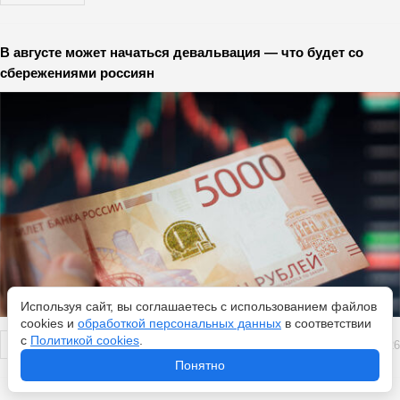
В августе может начаться девальвация — что будет со
сбережениями россиян
Используя сайт, вы соглашаетесь с использованием файлов
cookies и
обработкой персональных данных
в соответствии
с
Политикой cookies
.
Перейти
5 августа 2026
Понятно