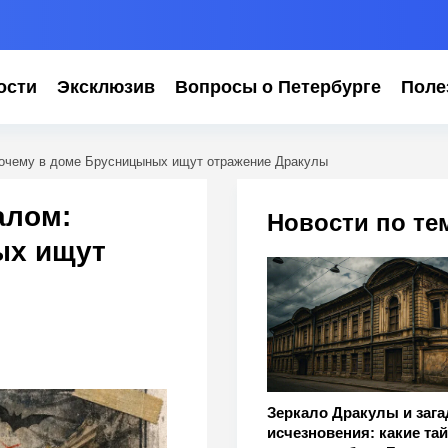
ости
Эксклюзив
Вопросы о Петербурге
Поле
почему в доме Брусницыных ищут отражение Дракулы
алом:
Новости по те
ых ищут
Зеркало Дракулы и заг
исчезновения: какие та