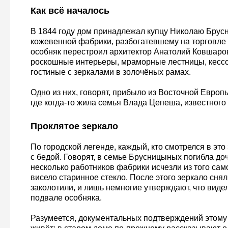
Как всё началось
В 1844 году дом принадлежал купцу Николаю Брус
кожевенной фабрики, разбогатевшему на торговле
особняк перестроил архитектор Анатолий Ковшаро
роскошные интерьеры, мраморные лестницы, кессо
гостиные с зеркалами в золочёных рамах.
Одно из них, говорят, прибыло из Восточной Европ
где когда-то жила семья Влада Цепеша, известного 
Проклятое зеркало
По городской легенде, каждый, кто смотрелся в это
с бедой. Говорят, в семье Брусницыных погибла доч
несколько работников фабрики исчезли из того само
висело старинное стекло. После этого зеркало снял
заколотили, и лишь немногие утверждают, что видел
подвале особняка.
Разумеется, документальных подтверждений этому 