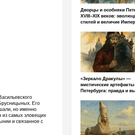
Дворцы и особняки Пет
XVIII–XIX веков: эволюц
стилей и величие Импе
«Зеркало Дракулы» —
мистические артефакты
Петербурга: правда и 
Васильевского
 Брусницыных. Его
шали, но именно
н из самых зловещих
ынии и связанное с