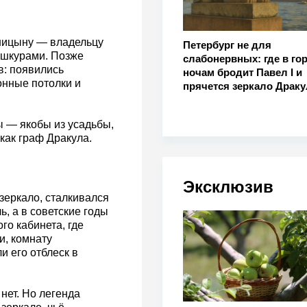
ницыну — владельцу
Петербург не для
 шкурами. Позже
слабонервных: где в го
в: появились
ночам бродит Павел I и
нные потолки и
прячется зеркало Драк
ы — якобы из усадьбы,
как граф Дракула.
Эксклюзив
 зеркало, сталкивался
ь, а в советские годы
го кабинета, где
и, комнату
и его отблеск в
нет. Но легенда