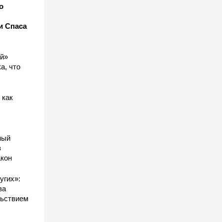
о
и Спаса
ый»
а, что
 как
ный
в
акон
угих»:
за
льствием