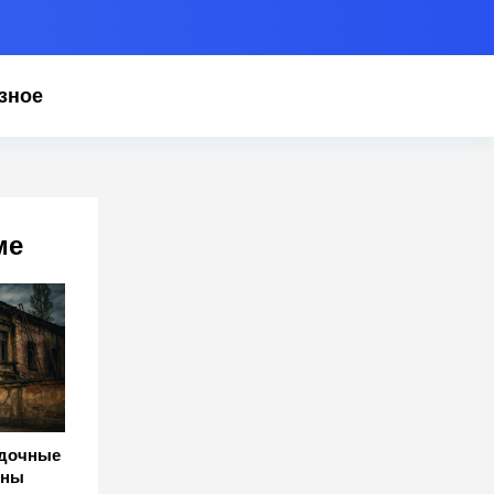
зное
ме
адочные
йны