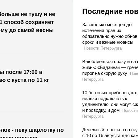
Последние но
больше не тушу и не
 1 способ сохраняет
За сколько месяцев до
му до самой весны
истечения прав их
обязательно нужно обнов
сроки и важные нюансы
Новости Петербурга
Влюбляешься сразу и на 
жизнь: «Бадзина» — греч
ы после 17:00 в
пирог на скорую руку
Нов
ю с куста по 11 кг
Петербурга
10 бытовых приборов, ко
нельзя подключать к
удлинителю: они могут с
и проводку, и дом
Новости
Петербурга
лок - пеку шарлотку по
Денежный гороскоп на не
с 10 по 16 августа для ка