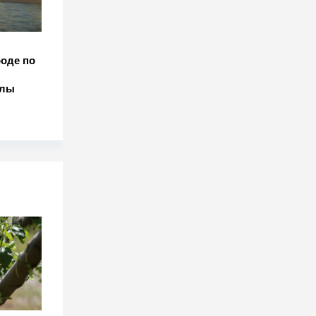
роде по
улы