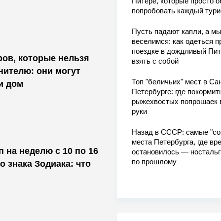
Питере, которые просто о
попробовать каждый тури
Пусть падают капли, а м
веселимся: как одеться п
поездке в дождливый Пит
ов, которые нельзя
взять с собой
нителю: они могут
Топ "беличьих" мест в Сан
и дом
Петербурге: где покормит
рыжехвостых попрошаек 
руки
Назад в СССР: самые "со
места Петербурга, где вр
 на неделю с 10 по 16
остановилось — носталь
по прошлому
о знака Зодиака: что