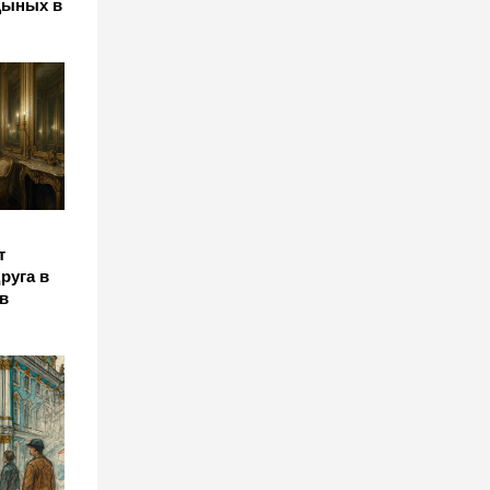
цыных в
т
руга в
в