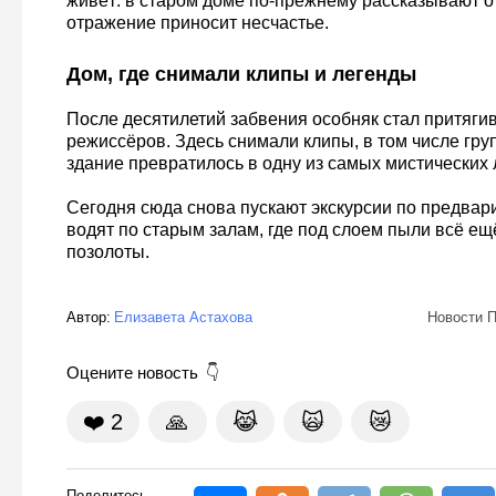
живёт: в старом доме по-прежнему рассказывают о 
отражение приносит несчастье.
Дом, где снимали клипы и легенды
После десятилетий забвения особняк стал притягив
режиссёров. Здесь снимали клипы, в том числе груп
здание превратилось в одну из самых мистических 
Сегодня сюда снова пускают экскурсии по предвар
водят по старым залам, где под слоем пыли всё ещ
позолоты.
Автор:
Елизавета Астахова
Новости П
Оцените новость
❤️
2
🙏
😹
🙀
😿
Поделитесь