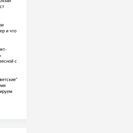
бязан
ст
ы
ри
ер и что
кт-
ь
весной с
ветские"
емя
гируем