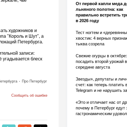
зеркале, чьё
От первой капли меда д
льняного полотна: как
правильно встретить тр
в 2026 году
ать художников и
Тест ногтем и «деревянн
па "Король и Шут", а
хвостик: 4 верных признак
локаций Петербурга.
тыква созрела
ительной записи:
Свежие огурцы в октябре:
ё угадывается блеск
посадить второй урожай в
середине августа
Звезды», депутаты и лич
етербурга
Про Петербург
счет: как теперь платить 
Telegram и не нарушить з
Сообщить об ошибке
«Это и отличает нас от др
почему в Петербург едут 
гастронамическим удово