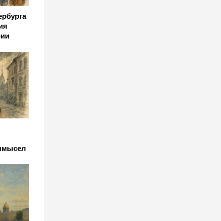
ербурга
ия
рии
вымысел