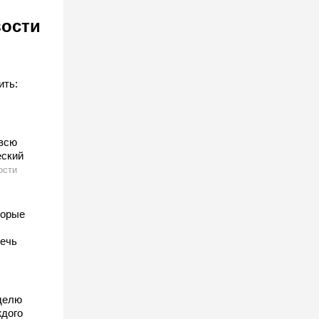
вости
ить:
всю
еский
ости
торые
жечь
делю
ждого