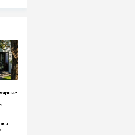
-
улярные
и
ьшой
в