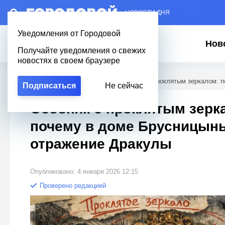
– НОВОСТИ ДНЯ
Уведомления от Городовой
Нов
Получайте уведомления о свежих
новостях в своем браузере
Городовой
/
Новости Петербурга
/
Особняк с проклятым зеркалом: 
Подписаться
Не сейчас
Особняк с проклятым зерк
почему в доме Брусницын
отражение Дракулы
Опубликовано: 4 января 2026 12:15
Проверено редакцией