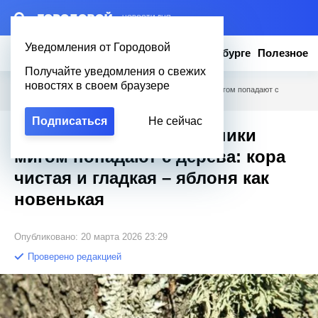
– НОВОСТИ ДНЯ
Уведомления от Городовой
Новости
Эксклюзив
Вопросы о Петербурге
Полезное
Получайте уведомления о свежих
новостях в своем браузере
Городовой
/
Полезное
/
Сделайте так – и лишайники мигом попадают с
дерева: кора чистая и гладкая – яблоня как новенькая
Подписаться
Не сейчас
Сделайте так – и лишайники
мигом попадают с дерева: кора
чистая и гладкая – яблоня как
новенькая
Опубликовано: 20 марта 2026 23:29
Проверено редакцией