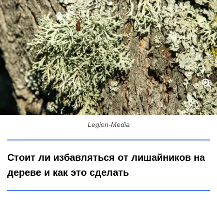
Сделайте так – и лишайники мигом попадают с дерева: кора
чистая и гладкая – яблоня как новенькая
Legion-Media
Стоит ли избавляться от лишайников на
дереве и как это сделать