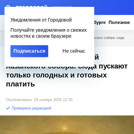
– НОВОСТИ ДНЯ
Уведомления от Городовой
Новости
Эксклюзив
Вопросы о Петербурге
Полезное
Получайте уведомления о свежих
новостях в своем браузере
Городовой
/
Полезное
/
Тайная часть подземелий Казанского собора: сюда
пускают только голодных и готовых платить
Подписаться
Не сейчас
Тайная часть подземелий
Казанского собора: сюда пускают
только голодных и готовых
платить
Опубликовано: 24 ноября 2025 12:30
Проверено редакцией