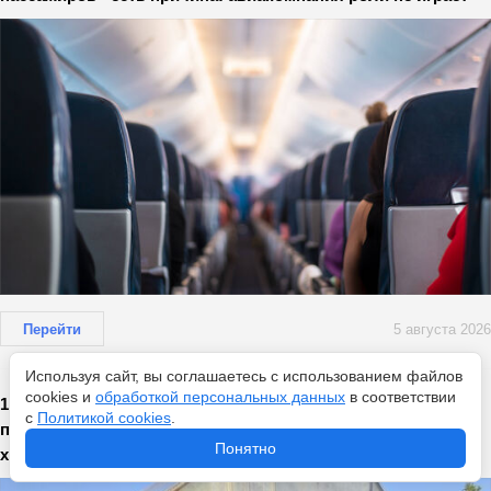
Перейти
5 августа 2026
Используя сайт, вы соглашаетесь с использованием файлов
cookies и
обработкой персональных данных
в соответствии
1 подкормка для большого урожая — опрыскал и забыл о
с
Политикой cookies
.
проблемах: плоды будут расти как оголтелые до самых
Понятно
холодов