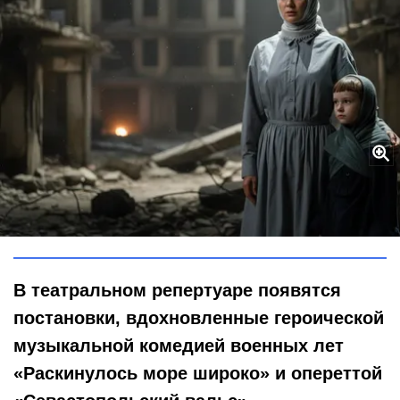
Тайный подарок от Театра музкомедии: бесплатные спектакли
в память о героях блокадного Ленинграда
Городовой ру
В театральном репертуаре появятся
постановки, вдохновленные героической
музыкальной комедией военных лет
«Раскинулось море широко» и опереттой