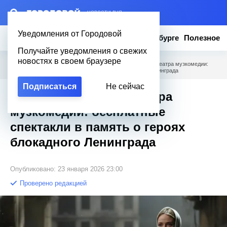
– НОВОСТИ ДНЯ
Уведомления от Городовой
Новости
Эксклюзив
Вопросы о Петербурге
Полезное
Получайте уведомления о свежих
новостях в своем браузере
Городовой
/
Новости Петербурга
/
Тайный подарок от Театра музкомедии:
бесплатные спектакли в память о героях блокадного Ленинграда
Подписаться
Не сейчас
Тайный подарок от Театра
музкомедии: бесплатные
спектакли в память о героях
блокадного Ленинграда
Опубликовано: 23 января 2026 23:00
Проверено редакцией