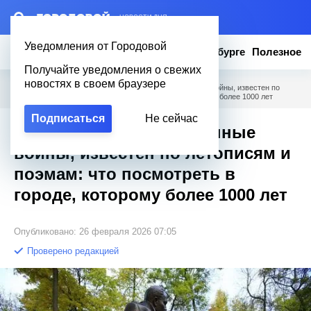
– НОВОСТИ ДНЯ
Уведомления от Городовой
Новости
Эксклюзив
Вопросы о Петербурге
Полезное
Получайте уведомления о свежих
новостях в своем браузере
Городовой
/
Полезное
/
Устоял в обе Отечественные войны, известен по
летописям и поэмам: что посмотреть в городе, которому более 1000 лет
Подписаться
Не сейчас
Устоял в обе Отечественные
войны, известен по летописям и
поэмам: что посмотреть в
городе, которому более 1000 лет
Опубликовано: 26 февраля 2026 07:05
Проверено редакцией