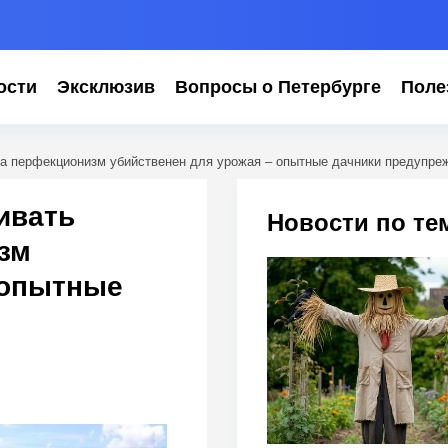
ости
Эксклюзив
Вопросы о Петербурге
Поле
гда перфекционизм убийственен для урожая – опытные дачники предупре
ивать
Новости по те
зм
 опытные