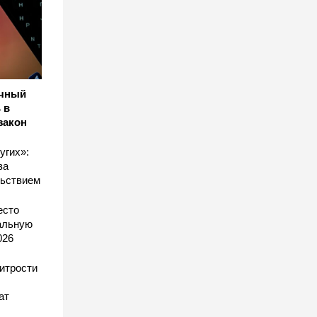
ичный
 в
закон
угих»:
за
льствием
есто
еальную
026
хитрости
ат