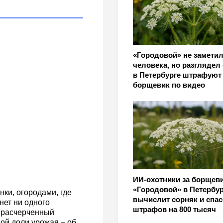
«Городовой» не замети
человека, но разглядел
в Петербурге штрафуют 
борщевик по видео
ИИ-охотники за борщев
«Городовой» в Петербур
ки, огородами, где
вычислит сорняк и спас
нет ни одного
штрафов на 800 тысяч
о расчерченный
ной доли урожая – об