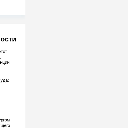
вости
этот
,
енции
суда:
ургом
ущего