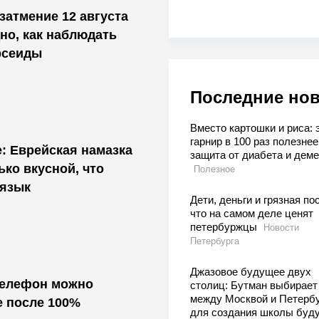
затмение 12 августа
дно, как наблюдать
рсеиды
Последние но
Вместо картошки и риса: 
гарнир в 100 раз полезнее
е: Еврейская намазка
защита от диабета и дем
ько вкусной, что
Полезное
 язык
Дети, деньги и грязная по
что на самом деле ценят
петербуржцы
Новости
Петербурга
Джазовое будущее двух
телефон можно
столиц: Бутман выбирает
между Москвой и Петерб
е после 100%
для создания школы буд