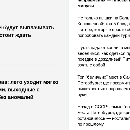
минусы
Не только пышки на Бол
Конюшенной: топ-5 блюд 
и будут выплачивать
Питере, которые просто о
стоит ждать
попробовать каждый тури
Пусть падают капли, а м
веселимся: как одеться п
поездке в дождливый Пит
взять с собой
Топ "беличьих" мест в Сан
ва: лето уходит мягко
Петербурге: где покормит
рыжехвостых попрошаек 
ми, выходные с
руки
без аномалий
Назад в СССР: самые "со
места Петербурга, где вр
остановилось — носталь
по прошлому