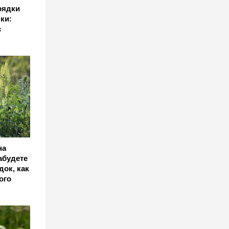
рядки
ки:
с
на
забудете
док, как
ого