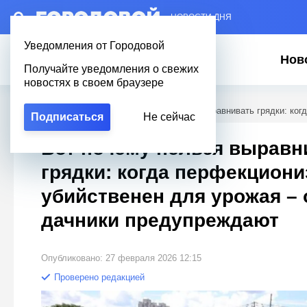
– НОВОСТИ ДНЯ
Уведомления от Городовой
Нов
Получайте уведомления о свежих
новостях в своем браузере
Городовой
/
Полезное
/
Вот почему нельзя выравнивать грядки: ко
Подписаться
Не сейчас
Вот почему нельзя выравн
грядки: когда перфекциони
убийственен для урожая –
дачники предупреждают
Опубликовано: 27 февраля 2026 12:15
Проверено редакцией