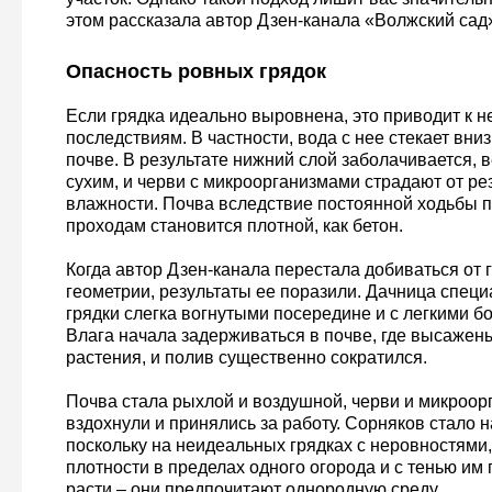
этом рассказала автор Дзен-канала «Волжский сад
Опасность ровных грядок
Если грядка идеально выровнена, это приводит к 
последствиям. В частности, вода с нее стекает вни
почве. В результате нижний слой заболачивается, 
сухим, и черви с микроорганизмами страдают от ре
влажности. Почва вследствие постоянной ходьбы п
проходам становится плотной, как бетон.
Когда автор Дзен-канала перестала добиваться от 
геометрии, результаты ее поразили. Дачница специ
грядки слегка вогнутыми посередине и с легкими б
Влага начала задерживаться в почве, где высажен
растения, и полив существенно сократился.
Почва стала рыхлой и воздушной, черви и микроо
вздохнули и принялись за работу. Сорняков стало 
поскольку на неидеальных грядках с неровностями,
плотности в пределах одного огорода и с тенью им
расти – они предпочитают однородную среду.