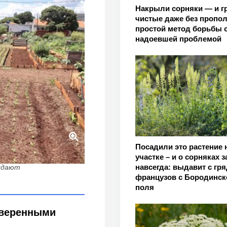
Накрыли сорняки — и г
чистые даже без пропол
простой метод борьбы 
надоевшей проблемой
Посадили это растение 
участке – и о сорняках 
ионизм убийственен для
навсегда: выдавит с гря
ждают
французов с Бородинск
поля
ыверенными