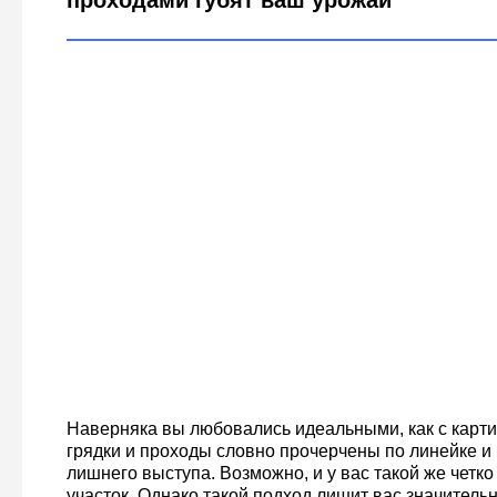
проходами губят ваш урожай
Наверняка вы любовались идеальными, как с картин
грядки и проходы словно прочерчены по линейке и 
лишнего выступа. Возможно, и у вас такой же четк
участок. Однако такой подход лишит вас значитель