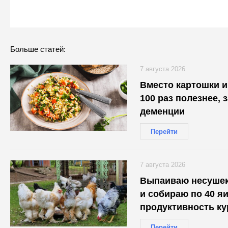
Больше статей:
7 августа 2026
Вместо картошки и 
100 раз полезнее, 
деменции
Перейти
7 августа 2026
Выпаиваю несушек
и собираю по 40 яи
продуктивность ку
птицефабрике
Перейти