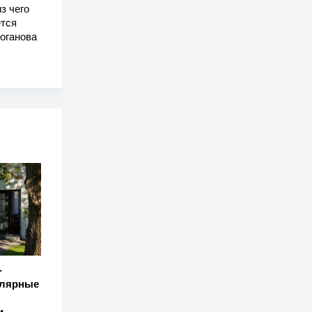
з чего
тся
оганова
-
улярные
и