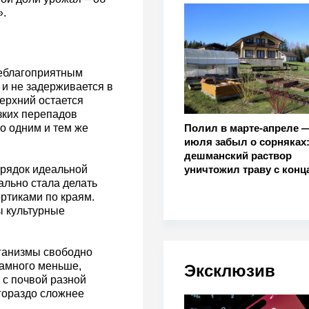
».
неблагоприятным
з и не задерживается в
верхний остается
зких перепадов
Полил в марте-апреле 
о одним и тем же
июля забыл о сорняках
дешманский раствор
уничтожил траву с конц
грядок идеальной
ально стала делать
ортиками по краям.
ы культурные
рганизмы свободно
намного меньше,
Эксклюзив
 с почвой разной
 гораздо сложнее