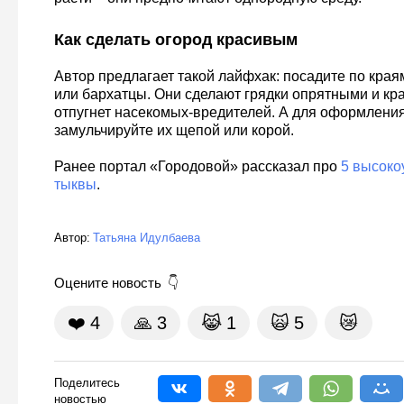
Как сделать огород красивым
Автор предлагает такой лайфхак: посадите по края
или бархатцы. Они сделают грядки опрятными и кра
отпугнет насекомых-вредителей. А для оформлени
замульчируйте их щепой или корой.
Ранее портал «Городовой» рассказал про
5 высоко
тыквы
.
Автор:
Татьяна Идулбаева
Оцените новость
❤️
4
🙏
3
😹
1
🙀
5
😿
Поделитесь
новостью