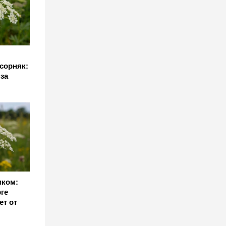
л
 сорняк:
за
иком:
ге
ет от