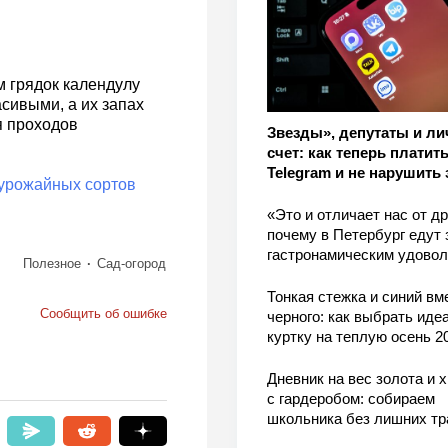
м грядок календулу
сивыми, а их запах
я проходов
Звезды», депутаты и л
счет: как теперь платить
Telegram и не нарушить 
урожайных сортов
«Это и отличает нас от др
почему в Петербург едут 
гастронамическим удово
Полезное
Сад-огород
Тонкая стежка и синий вм
Сообщить об ошибке
черного: как выбрать ид
куртку на теплую осень 2
Дневник на вес золота и 
с гардеробом: собираем
школьника без лишних тр