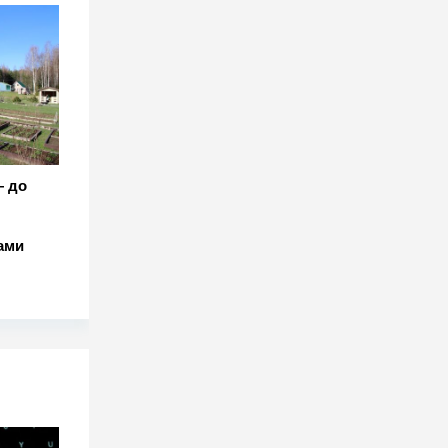
— до
:
ами