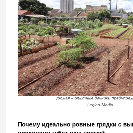
Вот почему нельзя выравнивать грядки: когда перфекц
урожая – опытные дачники предупре
Legion-Media
Почему идеально ровные грядки с в