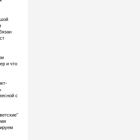
ьшой
в
бязан
ст
ы
ри
ер и что
кт-
ь
весной с
ветские"
емя
гируем