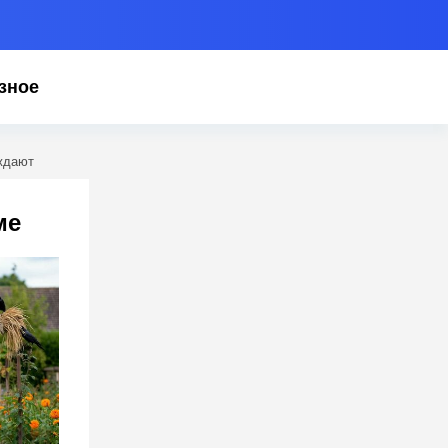
зное
ждают
ме