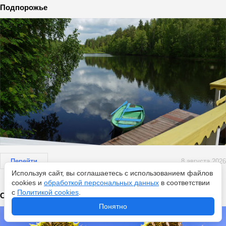
Подпорожье
Перейти
8 августа 2026
Используя сайт, вы соглашаетесь с использованием файлов
cookies и
обработкой персональных данных
в соответствии
с
Политикой cookies
.
Синоптики обновили данные: погода страны на выходных
Понятно