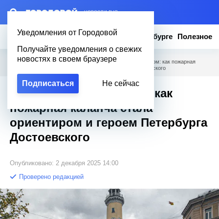
– НОВОСТИ ДНЯ
Уведомления от Городовой
Новости
Эксклюзив
Вопросы о Петербурге
Полезное
Получайте уведомления о свежих
новостях в своем браузере
Городовой
/
Новости Петербурга
/
46 метров над городом: как пожарная
каланча стала ориентиром и героем Петербурга Достоевского
Подписаться
Не сейчас
46 метров над городом: как
пожарная каланча стала
ориентиром и героем Петербурга
Достоевского
Опубликовано: 2 декабря 2025 14:00
Проверено редакцией