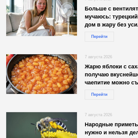
Больше с вентиля
мучаюсь: турецкий
дом в жару без уси
Перейти
7 августа 2026
Жарю яблоки с сах
получаю вкуснейше
чаепитие можно съ
Перейти
7 августа 2026
Народные приметы 
нужно и нельзя де