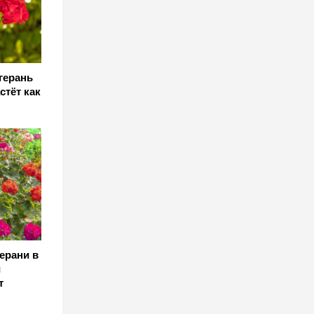
герань
стёт как
ерани в
и
т