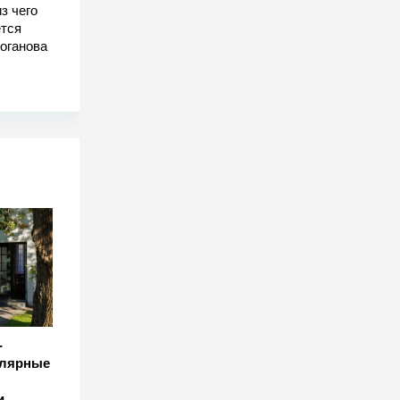
з чего
тся
оганова
-
улярные
и