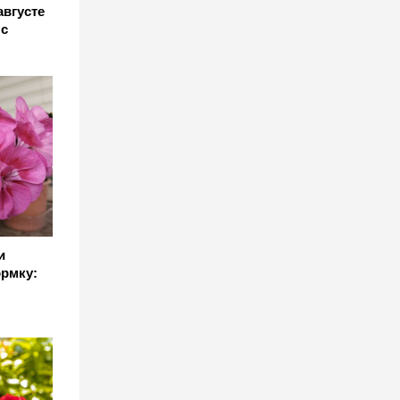
августе
 с
и
рмку: