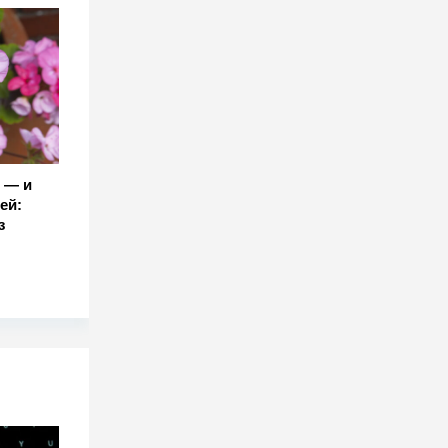
 — и
ей:
з