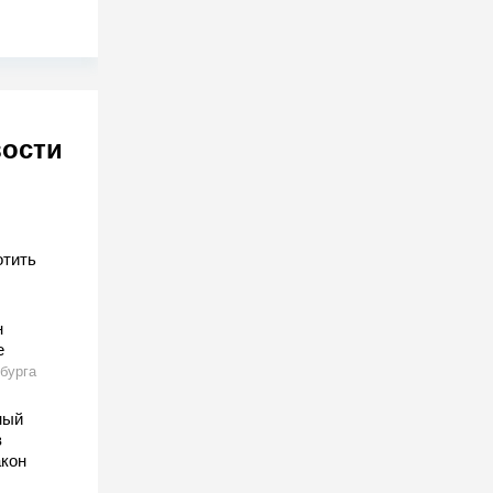
вости
отить
н
е
бурга
ный
в
акон