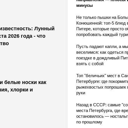
минусы
Не только пышки на Бол
Конюшенной: топ-5 блюд 
известность: Лунный
Питере, которые просто о
попробовать каждый тури
та 2026 года - что
тво
Пусть падают капли, а м
веселимся: как одеться п
поездке в дождливый Пит
взять с собой
Топ "беличьих" мест в Сан
Петербурге: где покормит
 и белые носки как
рыжехвостых попрошаек 
ия, хлорки и
руки
Назад в СССР: самые "со
места Петербурга, где вр
остановилось — носталь
по прошлому