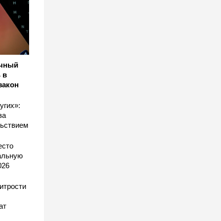
ичный
 в
закон
угих»:
за
льствием
есто
еальную
026
хитрости
ат