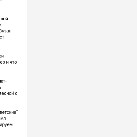
ьшой
в
бязан
ст
ы
ри
ер и что
кт-
ь
весной с
ветские"
емя
гируем