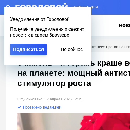
– НОВОСТИ ДНЯ
Уведомления от Городовой
Нов
Получайте уведомления о свежих
новостях в своем браузере
Городовой
/
Полезное
/
5 капель - и герань краше всех цветов на п
Подписаться
Не сейчас
5 капель - и герань краше 
на планете: мощный антис
стимулятор роста
Опубликовано: 12 апреля 2026 12:15
Проверено редакцией