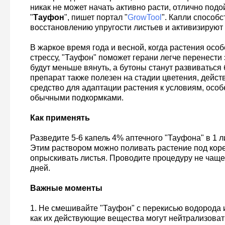
никак не может начать активно расти, отлично подо
"
Тауфон
", пишет портал "
GrowTool
". Капли способс
восстановлению упругости листьев и активизирую
В жаркое время года и весной, когда растения ос
стрессу, "Тауфон" поможет герани легче перенести 
будут меньше вянуть, а бутоны станут развиваться 
препарат также полезен на стадии цветения, действ
средство для адаптации растения к условиям, особ
обычными подкормками.
Как
применять
Разведите 5-6 капель 4% аптечного "Тауфона" в 1 л
Этим раствором можно поливать растение под коре
опрыскивать листья. Проводите процедуру не чаще 
дней.
Важные моменты
1. Не смешивайте "Тауфон" с перекисью водорода 
как их действующие вещества могут нейтрализовать