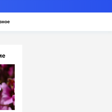
зное
ме