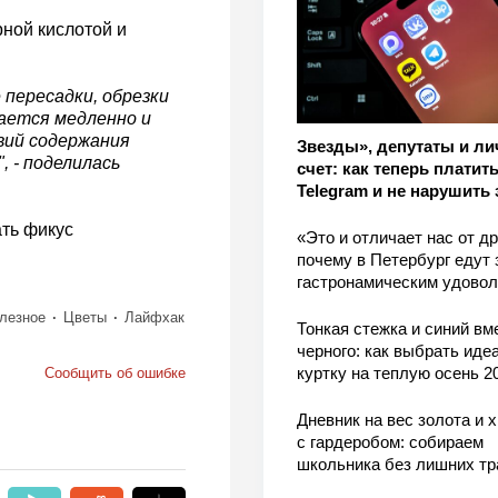
рной кислотой и
пересадки, обрезки
дается медленно и
вий содержания
Звезды», депутаты и л
, - поделилась
счет: как теперь платить
Telegram и не нарушить 
ать фикус
«Это и отличает нас от др
почему в Петербург едут 
гастронамическим удово
лезное
Цветы
Лайфхак
Тонкая стежка и синий вм
черного: как выбрать ид
куртку на теплую осень 2
Сообщить об ошибке
Дневник на вес золота и 
с гардеробом: собираем
школьника без лишних тр