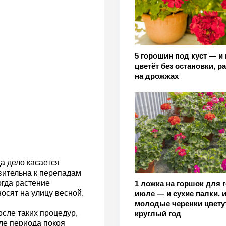
5 горошин под куст — и 
цветёт без остановки, ра
на дрожжах
а дело касается
вительна к перепадам
огда растение
1 ложка на горшок для г
осят на улицу весной.
июле — и сухие палки, 
молодые черенки цвету
сле таких процедур,
круглый год
сле периода покоя