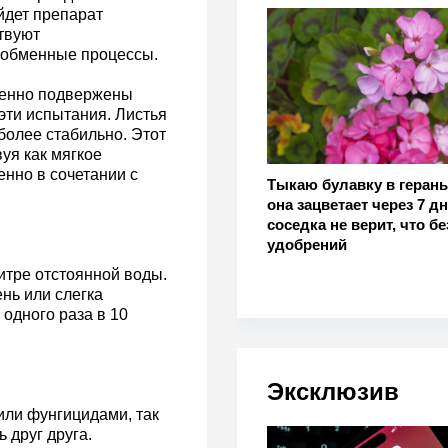
йдет препарат
твуют
т обменные процессы.
обенно подвержены
эти испытания. Листья
более стабильно. Этот
уя как мягкое
енно в сочетании с
Тыкаю булавку в герань
она зацветает через 7 дн
соседка не верит, что бе
удобрений
итре отстоянной воды.
нь или слегка
одного раза в 10
Эксклюзив
или фунгицидами, так
 друг друга.