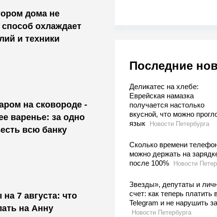
тором дома не
 способ охлаждает
лий и техники
Последние но
Деликатес на хлебе:
Еврейская намазка
аром на сковороде -
получается настолько
вкусной, что можно прогл
е варенье: за одно
язык
Новости Петербурга
есть всю банку
Сколько времени телефо
можно держать на зарядк
после 100%
Новости Петер
Звезды», депутаты и лич
счет: как теперь платить 
на 7 августа: что
Telegram и не нарушить з
лать на Анну
Новости Петербурга