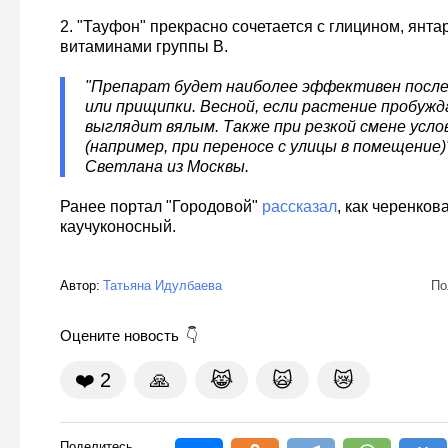
2. "Тауфон" прекрасно сочетается с глицином, янта
витаминами группы B.
"Препарат будет наиболее эффективен после 
или прищипки. Весной, если растение пробуж
выглядит вялым. Также при резкой смене усло
(например, при переносе с улицы в помещение)"
Светлана из Москвы.
Ранее портал "Городовой"
рассказал
, как черенков
каучуконосный.
Автор:
Татьяна Идулбаева
По
Оцените новость
❤️
2
🙏
😹
🙀
😿
Поделитесь