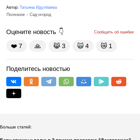
Автор:
Татьяна Идулбаева
Полезное
Сад-огород
Оцените новость
Сообщить об ошибке
❤️
7
🙏
😹
3
🙀
4
😿
1
Поделитесь новостью
Больше статей: