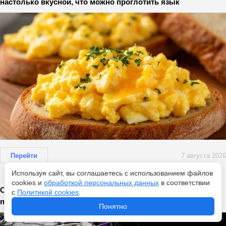
настолько вкусной, что можно проглотить язык
Перейти
7 августа 2026
Используя сайт, вы соглашаетесь с использованием файлов
cookies и
обработкой персональных данных
в соответствии
Сколько времени телефон можно держать на зарядке
с
Политикой cookies
.
после 100%
Понятно