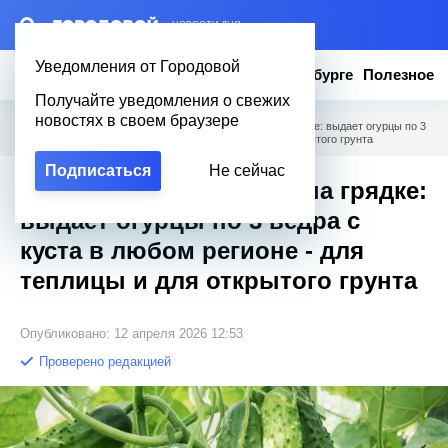
– НОВОСТИ ДНЯ
Уведомления от Городовой
Новости
Эксклюзив
Вопросы о Петербурге
Полезное
Получайте уведомления о свежих
новостях в своем браузере
Городовой
/
Полезное
/
Не гибрид, а авторитет на грядке: выдает огурцы по 3
ведра с куста в любом регионе - для теплицы и для открытого грунта
Подписаться
Не сейчас
Не гибрид, а авторитет на грядке:
выдает огурцы по 3 ведра с
куста в любом регионе - для
теплицы и для открытого грунта
Опубликовано: 12 апреля 2026 12:53
Проверено редакцией