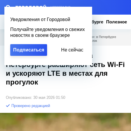
– НОВОСТИ ДНЯ
Уведомления от Городовой
Новости
Эксклюзив
Вопросы о Петербурге
Полезное
Получайте уведомления о свежих
новостях в своем браузере
Городовой
/
Новости Петербурга
/
Никаких «слепых зон»: в Петербурге
расширяют сеть Wi-Fi и ускоряют LTE в местах для прогулок
Подписаться
Не сейчас
Никаких «слепых зон»: в
Петербурге расширяют сеть Wi-Fi
и ускоряют LTE в местах для
прогулок
Опубликовано: 30 мая 2026 01:50
Проверено редакцией