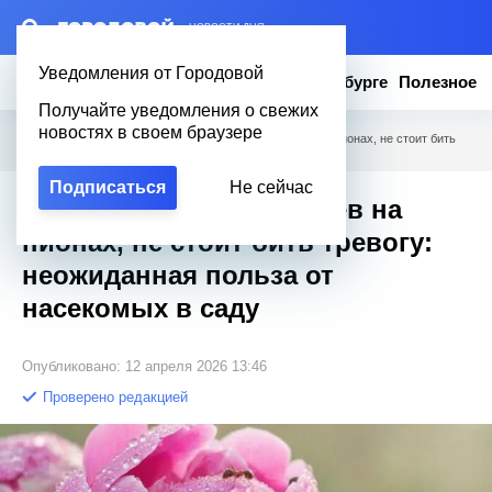
– НОВОСТИ ДНЯ
Уведомления от Городовой
Новости
Эксклюзив
Вопросы о Петербурге
Полезное
Получайте уведомления о свежих
новостях в своем браузере
Городовой
/
Полезное
/
Почему, увидев муравьёв на пионах, не стоит бить
тревогу: неожиданная польза от насекомых в саду
Подписаться
Не сейчас
Почему, увидев муравьёв на
пионах, не стоит бить тревогу:
неожиданная польза от
насекомых в саду
Опубликовано: 12 апреля 2026 13:46
Проверено редакцией