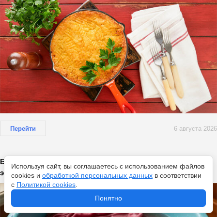
Перейти
6 августа 2026
Больше не выщипываю катышки: замачиваю одежду в
Используя сайт, вы соглашаетесь с использованием файлов
этом растворе — вещи как только что из магазина
cookies и
обработкой персональных данных
в соответствии
с
Политикой cookies
.
Понятно