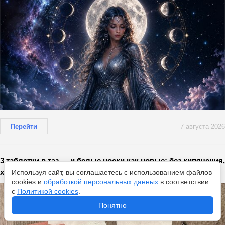
Перейти
7 августа 2026
3 таблетки в таз — и белые носки как новые: без кипячения,
хлорки и отбеливателей
Используя сайт, вы соглашаетесь с использованием файлов
cookies и
обработкой персональных данных
в соответствии
с
Политикой cookies
.
Понятно