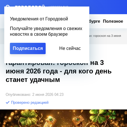
– НОВОСТИ ДНЯ
Уведомления от Городовой
Новости
Эксклюзив
Вопросы о Петербурге
Полезное
Получайте уведомления о свежих
новостях в своем браузере
Городовой
/
Полезное
/
Хороший результат гарантирован: гороскоп на 3 июня
2026 года - для кого день станет удачным
Подписаться
Не сейчас
Хороший результат
гарантирован: гороскоп на 3
июня 2026 года - для кого день
станет удачным
Опубликовано: 2 июня 2026 04:23
Проверено редакцией